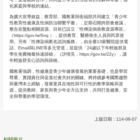
化家庭與學校的連結。
為擴大宣導效益，教育部、國教署與衛福部共同建立「青少年
性教育性健康及性病防治聯繫平臺」，定期召開跨部會會議，
整合並盤點相關資源。目前已設立「性傳染病衛教資源專區」
（https://gov.tw/5nq ），提供教育、醫療衛生人員與民眾使
用。另有「性傳染病匿名諮詢服務」，由全臺13家醫院提供電
話、Email與LINE等多元管道，並提供「24歲以下年輕族群及
學生免費梅毒快速篩檢」（詳情見：https://gov.tw/22y），讓
年輕族群安心諮詢與篩檢。
國教署強調，性健康是青少年健康發展的重要基礎，也是學習
尊重、實踐責任與促進社會共好的關鍵。將持續參考國際趨勢
與臺灣本土經驗，發展更具在地性與可行性的教學策略與資
源，提供教師、家長與青少年全方位支持，共同打造健康、安
全與尊重的學習環境。
上版日期：114-08-07
相關圖片