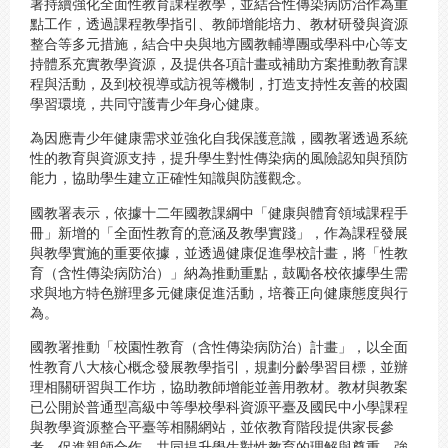
署持續強化全面性教育課程教學，並結合性傳染病防治作為重
點工作，透過課程教學指引、教師增能培力、教材研發與資源
整合等多元措施，結合中央與地方國教輔導團或學科中心等支
持體系充實教學資源，及提供各項計畫或補助方案推動教育課
程與活動，及到校視導或訪視等機制，打造支持性友善的校園
學習環境，共同守護青少年身心健康。
為因應青少年健康需求並強化自我保護意識，國教署透過系統
性的教育與資源支持，提升學生對性傳染病的風險認知與預防
能力，協助學生建立正確性知識與防護觀念。
國教署表示，依據十二年國教課綱中「健康與體育領域課程手
冊」新增的「全面性教育的意涵及教學實踐」，作為課程發展
與教學實施的重要依據，並透過健康促進學校計畫，將「性教
育（含性傳染病防治）」納為推動重點，鼓勵各校依據學生需
求與地方特色辦理多元健康促進活動，培養正向健康態度與行
為。
國教署推動「校園性教育（含性傳染病防治）計畫」，以全面
性教育八大核心概念發展教學指引，規劃分齡學習目標，並辦
理相關研習與工作坊，協助教師增能並善用教材。教材與教案
已公開於普通型高級中等學校學科資源平臺及國民中小學課程
與教學資源整合平臺等相關網站，並依教育階段提供家長參
考，促進親師合作，共同提升學生對性教育的理解與尊重，強