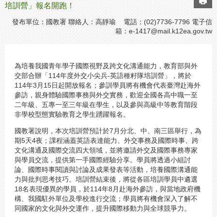
培訓營」報名開跑！
發布單位：國教署 聯絡人：高靜瑜 電話：(02)7736-7796 電子信
箱：
e-1417@mail.k12ea.gov.tw
為培養我國青年學子國際視野及跨文化溝通能力，教育部與外
交部合辦「114年度外交小尖兵-英語種籽隊培訓營」，將於
114年3月15日起開放報名；參訓學員將有機會代表臺灣赴海外
參訪，親身體驗國際事務與外交實務，歡迎全國各高中職一至
二年級、五專一至三年級在學生，以及參與高級中等教育階段
非學校型態實驗教育之學生踴躍報名。
國教署說明，本次培訓營預計於7月分北、中、南三區舉行，為
期5天4夜；課程涵蓋英語表達能力、外交事務及國際時事、跨
文化溝通及國際交流四大領域，並將邀請外交及國際事務專家
與學員交流，提供第一手國際經驗分享。學員將透過小組討
論、國際時事閱讀與討論及成果發表等活動，培養國際溝通能
力與批判思考技巧。培訓營結束後，將從各區培訓學員中遴選
18名表現優異的學員，於114年8月赴海外參訪，與當地政府機
構、我國駐外單位及學校進行交流；學員將有機會深入了解不
同國家的文化與外交運作，提升國際移動力與全球競爭力。