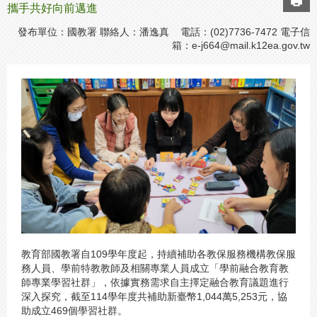
攜手共好向前邁進
發布單位：國教署 聯絡人：潘逸真 電話：(02)7736-7472 電子信
箱：
e-j664@mail.k12ea.gov.tw
教育部國教署自109學年度起，持續補助各教保服務機構教保服
務人員、學前特教教師及相關專業人員成立「學前融合教育教
師專業學習社群」，依據實務需求自主擇定融合教育議題進行
深入探究，截至114學年度共補助新臺幣1,044萬5,253元，協
助成立469個學習社群。