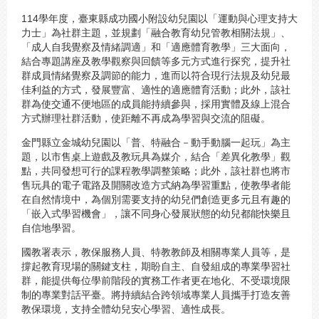
114學年度，臺東縣成功國小附設幼兒園以「運動與心理支持大
力士」為社群主題，並規劃「融合教育幼兒管教相關法規」、
「成人自我覺察及情緒調適」和「適應體育教學」三大面向，
結合專題講座及教學觀察與回饋等多元方式進行探究，提升社
群成員情緒覺察及調節的能力，進而以符合現行法規及幼兒最
佳利益的方式，發展豐富、適性的適應體育活動；此外，該社
群為使交通不便地區的成員能持續參與，採用實體及線上混合
方式辦理社群活動，使距離不再成為學習與交流的阻礙。
金門縣立金城幼兒園以「普、特融合－動手動腦一起玩」為主
題，以市售桌上遊戲及教玩具為媒介，結合「差異化教學」觀
點，共同發想可行的課程教學調整策略；此外，該社群也將市
售玩具的電子電路及開關改造方式納為學習重點，使教學者能
在自然情境中，為個別需要支持的幼兒們創造更多元且有趣的
「嵌入式學習機會」，讓不同身心發展狀態的幼兒都能快樂且
自信地學習。
國教署表示，教保服務人員、特教教師及相關專業人員等，是
撐起教育現場的關鍵支柱，期盼自主、自發組成的專業學習社
群，能提供每位學前階段的實務工作者更在地化、不受環境限
制的專業對話平臺。將持續結合跨領域專業人員攜手打造友善
教保環境，支持全體幼兒安心學習、適性成長。