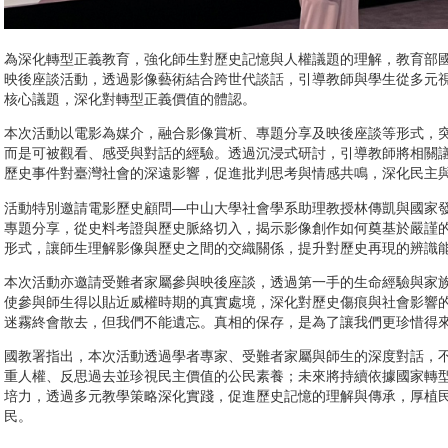
為深化轉型正義教育，強化師生對歷史記憶與人權議題的理解，教育部國
映後座談活動，透過影像藝術結合跨世代談話，引導教師與學生從多元
核心議題，深化對轉型正義價值的體認。
本次活動以電影為媒介，融合影像賞析、專題分享及映後座談等形式，
而是可被觀看、感受與對話的經驗。透過沉浸式研討，引導教師將相關
歷史事件對臺灣社會的深遠影響，促進批判思考與情感共鳴，深化民主
活動特別邀請電影歷史顧問—中山大學社會學系助理教授林傳凱與國家
專題分享，從史料考證與歷史脈絡切入，揭示影像創作如何奠基於嚴謹
形式，讓師生理解影像與歷史之間的交織關係，提升對歷史再現的辨識
本次活動亦邀請受難者家屬參與映後座談，透過第一手的生命經驗與家
使參與師生得以貼近威權時期的真實處境，深化對歷史傷痕與社會影響
迷霧終會散去，但我們不能遺忘。真相的保存，是為了讓我們更珍惜得
國教署指出，本次活動透過學者專家、受難者家屬與師生的深度對話，
重人權、反思過去並珍視民主價值的公民素養；未來將持續依據國家轉
培力，透過多元教學策略深化實踐，促進歷史記憶的理解與傳承，厚植
民。