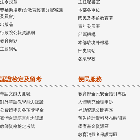
法令規章
主任秘書室
獎補助規定(含教育經費分配審議
本部各單位
委員會)
國民及學前教育署
出版品
青年發展署
行政院公報資訊網
部屬機構
教育剪影
本部駐境外機構
主題網站
部史網站
各級學校
認證檢定及留考
便民服務
華語文能力測驗
教育部全民安全指引專區
對外華語教學能力認證
人體研究倫理申訴
公費留學與各項獎學金
補助資訊公開專區
臺灣台語語言能力認證
預告統計資料發布時間表
教師資格檢定考試
學產基金資源區
教育消費者保護專區