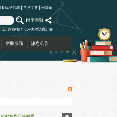
部長民意信箱
常見問答
回首頁
進階搜尋
分班
住宿補貼
30+大學試辦計畫
便民服務
訊息公告
，推動轉型正義教育