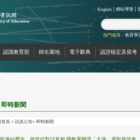
網站導覽
:::
English
熱門搜尋：
教育學
認識教育部
師生園地
電子辭典
認證檢定及留考
即時新聞
回首頁
訊息公告
即時新聞
影連結歷史．跨世代對話真相 國教署辦理「大濛」電影座談會