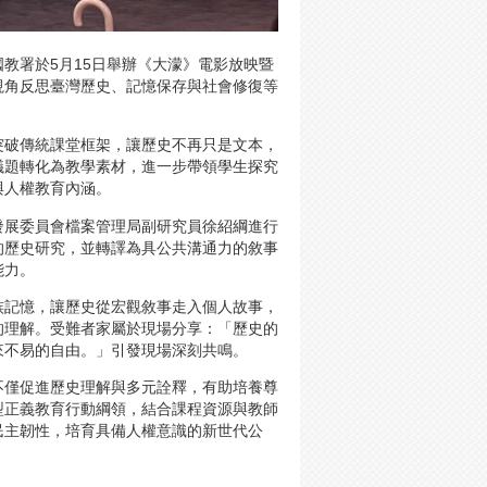
教署於5月15日舉辦《大濛》電影放映暨
視角反思臺灣歷史、記憶保存與社會修復等
突破傳統課堂框架，讓歷史不再只是文本，
議題轉化為教學素材，進一步帶領學生探究
與人權教育內涵。
發展委員會檔案管理局副研究員徐紹綱進行
的歷史研究，並轉譯為具公共溝通力的敘事
能力。
族記憶，讓歷史從宏觀敘事走入個人故事，
的理解。受難者家屬於現場分享：「歷史的
來不易的自由。」引發現場深刻共鳴。
不僅促進歷史理解與多元詮釋，有助培養尊
型正義教育行動綱領，結合課程資源與教師
民主韌性，培育具備人權意識的新世代公