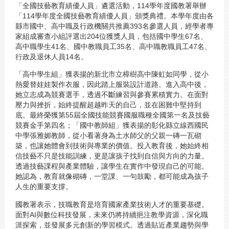
「全國技藝教育績優人員」遴選活動，114學年度國教署舉辦
「114學年度全國技藝教育績優人員」頒獎典禮。本學年度由各
縣市國中、高中職及行政機關共推薦393名參選人員，經學者專
家組成審查小組評選出204位獲獎人員，包括國中學生67名、
高中職學生41名、國中教職員工35名、高中職教職員工47名、
行政及退休人員14名。
「高中學生組」獲表揚的新北市立樟樹高中陳虹如同學，從小
熱愛替娃娃製作衣服，因此踏上服裝設計道路。進入高中後，
她立志成為競賽選手，透過不斷練習與參賽累積實力。在面對
壓力與挫折，始終提醒超越昨天的自己，並在困難中堅持到
底。最終榮獲第55屆全國技能競賽國服職種全國第一名及技藝
競賽金手第四名；「國中教師組」獲表揚的彰化縣立線西國民
中學張雅媚教師，從小看著身為土水師父的父親一磚一瓦砌
築，也讓她體會到技術與專業的價值。投入教育後，她始終相
信技藝不只是技能訓練，更是讓孩子找到自信與方向的力量。
透過技藝課程與產業體驗，讓學生在實作中發現自己的可能。
她認為，教育就像砌磚，一堂課、一句鼓勵，都可能成為孩子
人生的重要支撐。
國教署表示，技職教育是培育國家產業技術人才的重要基礎。
面對AI與數位科技發展，未來仍將持續挹注教學資源，深化職
涯探索，並發展多元創新的學習模式。透過貼近產業趨勢與學