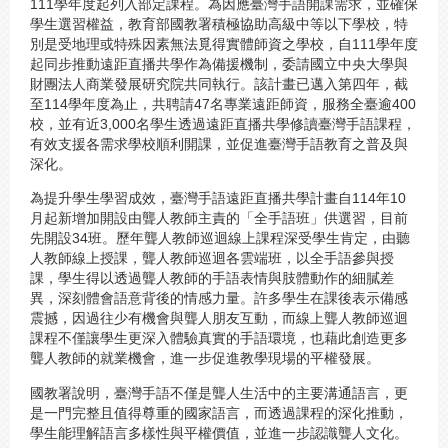
111學年度起列入部定課程。為因應臺灣手語開課需求，並確保
學生選習權益，教育部國教署積極協助高級中等以下學校，特
別是受地理或特殊因素無法覓得實體師資之學校，自111學年度
起同步推動遠距直播共學作為備援機制，委請國立中央大學與
財團法人商業發展研究院共同執行。該計畫已邁入第四年，截
至114學年度為止，共聘請47名專業遠距師資，服務全臺逾400
校，並有近3,000名學生透過遠距直播共學修讀臺灣手語課程，
有效支援各需求學校順利開課，並促進臺灣手語教育之普及與
深化。
為提升學生學習成效，臺灣手語遠距直播共學計畫自114年10
月起新增加開設由聾人教師主責的「全手語班」供選習，目前
先開設34班。歷年聾人教師巡迴線上課程深受學生肯定，由聽
人教師線上授課，聾人教師巡迴各雲端班，以全手語參與授
課，學生得以透過聾人教師的手語表情與肢體動作的細膩差
異，深刻體會語意背後的情感力量。許多學生在課後表示備感
震撼，因過往少有機會與聾人朋友互動，而線上聾人教師巡迴
課程不僅讓學生更深入體驗真實的手語環境，也藉此創造更多
聾人教師的就業機會，進一步促進教學現場的平權發展。
國教署說明，臺灣手語不僅是聾人生活中的主要溝通語言，更
是一門完整且值得尊重的國家語言，而透過課程的深化推動，
學生能理解語言多樣性與平權價值，並進一步認識聾人文化。