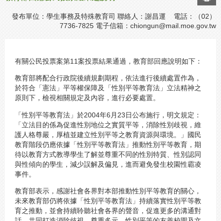
發布單位：學生事務及特殊教育司 聯絡人：謝昌運 電話：（02）
7736-7825 電子信箱：
chiongun@mail.moe.gov.tw
有關公民投票案第11案投票結果通過，教育部回應說明如下：
教育部將配合行政院後續規劃期程，依法進行後續處置作為，
於符合「憲法」平等權保障及「性別平等教育法」立法精神之
原則下，檢視相關規定及內容，進行必要處置。
「性別平等教育法」於2004年6月23日公布施行，明文規定：
「立法目的係為促進性別地位之實質平等，消除性別歧視，維
護人格尊嚴，厚植並建立性別平等之教育資源與環境。」國民
教育階段仍應依據「性別平等教育法」推動性別平等教育，期
待以教育方式教導學生了解並尊重不同的性別特質、性別認同
與性傾向的學生，減少誤解及偏見，進而避免發生校園性霸凌
事件。
教育部表示，感謝社會各界對本部推動性別平等教育的關心，
未來教育部仍將依據「性別平等教育法」持續落實性別平等教
育之推動，並會持續聆聽社會各界的聲音，促進更多的溝通對
話，共同打造消除歧視、尊重多元、性別平等的友善校園及文