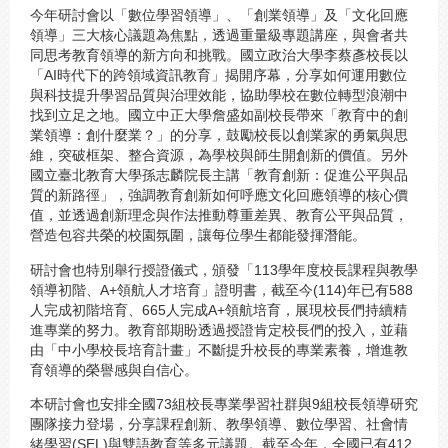
今年研討會以「數位學習領導」、「創業領導」及「文化回應
領導」三大核心議題為焦點，透過重量級專題講座，與會者共
同思考教育領導的新方向和挑戰。國立政治大學李蔡彥校長以
「AI時代下的跨領域資訊教育」揭開序幕，分享如何運用數位
與科技提升學習品質與治理效能，協助學校在數位轉型浪潮中
找到立足之地。國立中正大學詹盛如副校長帶來「教育中的創
業領導：創什麼業？」的分享，鼓勵校長以創業家的勇氣與思
維，突破框架、整合資源，為學校與師生開創新的價值。另外
國立臺北教育大學孫志麟院長主講「教育創新：促進公平與品
質的新路徑」，強調教育創新如何呼應文化回應領導的核心價
值，並透過創新理念與作法推動尊重差異、教育公平與品質，
營造包容共榮的校園氛圍，讓每位學生都能發揮潛能。
研討會也特別舉行授證儀式，頒發「113學年度校長課程與教學
領導初階、A+領航人才培育」證明書，截至今(114)年已有588
人完成初階培育、665人完成A+領航培育，展現校長們持續精
進專業的努力。教育部期盼透過授證肯定校長們的投入，並藉
由「中小學校長培育計畫」不斷提升校長的專業素養，增進教
育領導的榮譽感與自信心。
本研討會也安排全國73組校長專業學習社群與9組校長領導研究
團隊接力登場，分享課程創新、教學領導、數位學習、社會情
緒學習(SEL)與雙語教育等多元議題。截至今年，全國已有412