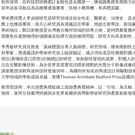
程所採用，在科技部技轉累計金額也是全國第一；陳福旗教授長期致力
並申請多項新品系品種權通過審查，扶植小農商機，有具體貢獻。
學術獎得獎人李貞德研究員研究領域含括女性史、醫療史、法律史，及
際上也獲得重視；孫天心研究員為漢藏語言學家，他提出新學說、新現
界的地位；鄭日新教授是台灣微分幾何領域的領導人物，是柯西黎曼幾
授聚焦在凝態物理的強關連及拓樸方面的物理問題，研究方向具原創性
李秀敏研究員在推進「葉綠體蛋白導入葉綠體」研究領域，獲有開創性
科學家，透過嚴謹的學術研究加上臨床驗証，減少消化道惡性腫瘤對國
癌症(鼻咽癌及口腔癌)生物標記的研究，有創新性發現的成果，對國人
注在生醫影像技術，為全世界首度實現活體多標靶的光聲分子影像成像
講座教授深耕馬達科技研發逾30年，為國內外知名的馬達設計與驅動技
力學領域的學術成就卓越，曾獲Thomas Archibald Bedford Prize
教育部說明，本次頒獎典禮延續上屆頒獎典禮精神，以「引領」為主軸
熱情，進而引領臺灣持續與全世界各國併肩帶動學術研究與產業創新發
關圖片