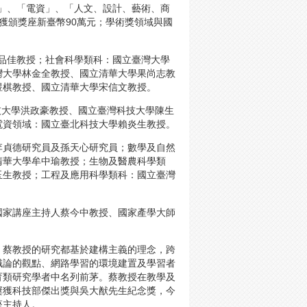
程」、「電資」、「人文、設計、藝術、商
獲頒獎座新臺幣90萬元；學術獎領域與國
馮品佳教授；社會科學類科：國立臺灣大學
灣大學林金全教授、國立清華大學果尚志教
煜棋教授、國立清華大學宋信文教授。
技大學洪政豪教授、國立臺灣科技大學陳生
電資領域：國立臺北科技大學賴炎生教授。
院李貞德研究員及孫天心研究員；數學及自然
清華大學牟中瑜教授；生物及醫農科學類
玉生教授；工程及應用科學類科：國立臺灣
國家講座主持人蔡今中教授、國家產學大師
。蔡教授的研究都基於建構主義的理念，跨
識論的觀點、網路學習的環境建置及學習者
育類研究學者中名列前茅。蔡教授在教學及
屢獲科技部傑出獎與吳大猷先生紀念獎，今
座主持人。