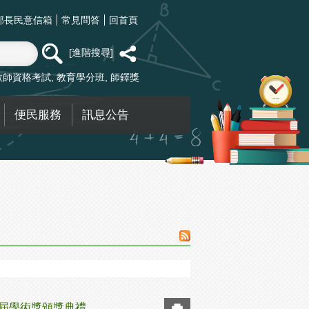
部長民意信箱
常見問答
回首頁
進階搜尋
教師資格考試
教育學分班
師鐸獎
便民服務
訊息公告
3屆學術獎頒獎典禮