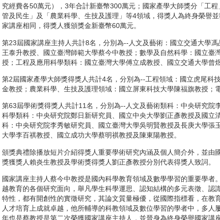
究經費各50萬元），3年合計新臺幣300萬元；國家產學大師獎分「工
管及民生」及「農業科學、生技及護理」等4領域，得獎人為終身榮譽並
家講座相同，得獎人獲頒獎金新臺幣60萬元。
第23屆國家講座主持人共計8名，分別為--人文及藝術：國立交通大學
王泰升教授、國立臺灣師範大學蔡今中教授；數學及自然科學：國立臺
授；工程及應用科學類科：國立臺灣大學傅立成教授、國立交通大學曾
第2屆國家產學大師獎得獎人共計4名，分別為--工程領域：國立虎尾科
金教授；農業科學、生技及護理領域：國立屏東科技大學陳福旗教授；
第63屆學術獎得獎人共計11名，分別為--人文及藝術類科：中央研究
科學類科：中央研究院鄭日新研究員、國立中央大學劉正彥教授及國立
科：中央研究院李秀敏研究員、國立臺灣大學吳明賢教授及長庚大學張
大學李百祺教授、國立成功大學蔡明祺教授及陳東陽教授。
頒獎典禮除播放短片介紹得獎人重要學術研究內涵及個人簡介外，並由
獎獲獎人賴炎生教授及學術獎得獎人劉正彥教授分別代表得獎人致詞。
國家講座主持人蔡今中教授是國內科學教育領域及數學學習的重要學者
越教育的各個研究面向，舉凡學生科學運思、認知結構的多元表徵、認
特性，都有開創性的實徵研究，其論文質量極優，從國際指標看，在教
人才培育上成就卓越，他所輔導的科教領域及數位學習的學者中，多人
年也是蔡教授是第二次榮獲國家講座主持人，並晉身為終身榮譽國家講