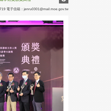
719 電子信箱：
jenru0301@mail.moe.gov.tw