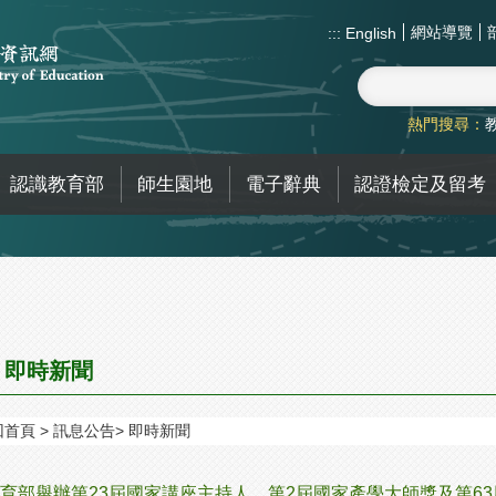
網站導覽
:::
English
熱門搜尋：
認識教育部
師生園地
電子辭典
認證檢定及留考
即時新聞
回首頁
訊息公告
即時新聞
育部舉辦第23屆國家講座主持人、第2屆國家產學大師獎及第6