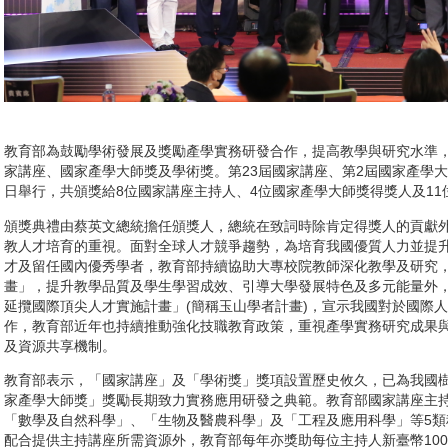
教育部為鼓勵學術發展及獎勵產學實務研發合作，提高教學與研究水準
家講座、國家產學大師獎及學術獎。第23屆國家講座、第2屆國家產學大
日舉行，共頒獎給8位國家講座主持人、4位國家產學大師獎得獎人及11
頒獎典禮由蔡英文總統擔任頒獎人，總統在致詞時除肯定得獎人的貢獻
教人才培育的重視。面對全球人才競爭趨勢，為培育我國優質人力並提
才及留任國內優秀學者，教育部持續協助大專校院教師深化教學及研究，
畫」，提升教學品質及學生學習成效、引導大學發展特色及多元能量外，
延攬國際頂尖人才實施計畫」(簡稱玉山學者計畫)，宣示我國對於國際
作，教育部近年也持續推動強化技職教育政策，重視產學實務研究成果
及資源共享機制。
教育部表示，「國家講座」及「學術獎」獎項設置歷史攸久，已為我國樹
家產學大師獎」獎勵長期致力實務應用研發之典範。教育部國家講座主
「數學及自然科學」、「生物及醫農科學」及「工程及應用科學」等5類
配合提供主持講座所需資源外，教育部每年亦獎助每位主持人新臺幣10