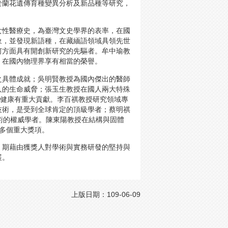
於蘭花遺傳育種變異分析及新品種等研究，
女性醫療史，為臺灣文史學界的表率，在國
象，並發現新語種，在藏緬語領域具領先世
何方面具有開創新研究的先驅者。牟中瑜教
，在國內物理界享有相當的榮譽。
之具體成就；吳明賢教授為國內傑出的醫師
人的生命威脅；張玉生教授在國人兩大特殊
的健康有重大貢獻。李百祺教授研究領域專
技術，是受到全球肯定的頂級學者；蔡明祺
術的權威學者。陳東陽教授在結構與固體
及國內多個重大獎項。
，期藉由獲獎人對學術與實務研發的堅持與
展。
上版日期：109-06-09