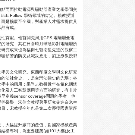
由點而面推動電源與驅動器產業之產學間交
E Fellow-學術領域的肯定。賴教授辦
，而是擴展至全國，對產業人才需求提供具
卓然有成。
性貢獻。他首開先河用GPS 電離層全電
警的研究，其在日食時月球陰影對電離層所
要研究成果也為福衛七號衛星先進的觀察工
海嘯預警的防災及減災應用，劉正彥教授都
文學與文化研究、東西印度文學與文化研究
向的法社會史」，是台灣法律史的先驅；林
化學中的應用；果尚志教授近年在氮化銦鎵
動化及人工智慧應用等方面的研究，有非常
ensor coverage問題的學者，他
獎等榮譽；宋信文教授著重研究先進奈米生
矚目，宋教授今年也是第二次榮獲國家講座
化，大幅提升廠商的產值，對國家機械產業
構專利，為重要建築(如101大樓)及工