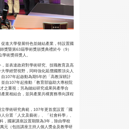
，促進大學發展特色並鏈結產業，特設置國
師獎暨第63屆學術獎頒獎典禮於今（9）
位學術獎得獎人。
外，並表達政府對學術研究、技職教育及高
升大學經營視野，同時強化延攬國際頂尖人
自107年起啟動為期5年的「高教深耕計
並自107年起推動「教育部協助大專校院
人才之重視；另為鏈結研究成果與產學合
與產業相結合，並與產業共構實務導向課程
立學術研究典範，107年更首度設置「國
持人分置「人文及藝術」、「社會科學」、
科，國家講座設置期限為3年，除由學校
0萬元（包括講座主持人個人獎金及教學研