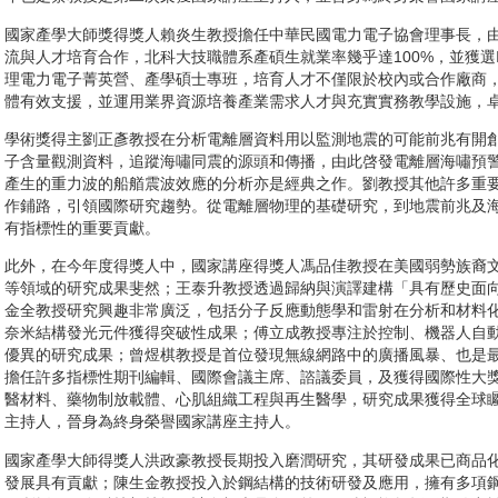
國家產學大師獎得獎人賴炎生教授擔任中華民國電力電子協會理事長，
流與人才培育合作，北科大技職體系產碩生就業率幾乎達100%，並獲選IEE
理電力電子菁英營、產學碩士專班，培育人才不僅限於校內或合作廠商
體有效支援，並運用業界資源培養產業需求人才與充實實務教學設施，
學術獎得主劉正彥教授在分析電離層資料用以監測地震的可能前兆有開創
子含量觀測資料，追蹤海嘯同震的源頭和傳播，由此啓發電離層海嘯預
產生的重力波的船艏震波效應的分析亦是經典之作。劉教授其他許多重
作鋪路，引領國際研究趨勢。從電離層物理的基礎研究，到地震前兆及
有指標性的重要貢獻。
此外，在今年度得獎人中，國家講座得獎人馮品佳教授在美國弱勢族裔
等領域的研究成果斐然；王泰升教授透過歸納與演譯建構「具有歷史面
金全教授研究興趣非常廣泛，包括分子反應動態學和雷射在分析和材料
奈米結構發光元件獲得突破性成果；傅立成教授專注於控制、機器人自
優異的研究成果；曾煜棋教授是首位發現無線網路中的廣播風暴、也是最早定義s
擔任許多指標性期刊編輯、國際會議主席、諮議委員，及獲得國際性大
醫材料、藥物制放載體、心肌組織工程與再生醫學，研究成果獲得全球
主持人，晉身為終身榮譽國家講座主持人。
國家產學大師得獎人洪政豪教授長期投入磨潤研究，其研發成果已商品
發展具有貢獻；陳生金教授投入於鋼結構的技術研發及應用，擁有多項鋼結