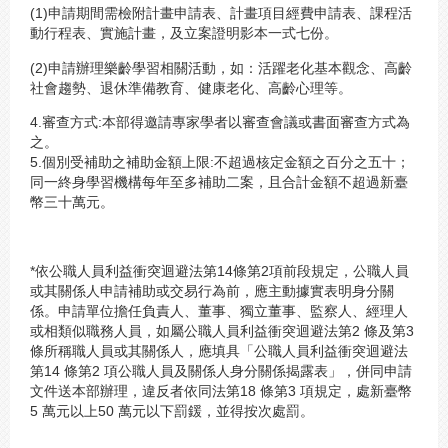
(1)申請期間需檢附計畫申請表、計畫項目經費申請表、課程活
動行程表、實施計畫，及立案證明影本一式七份。
(2)申請辦理樂齡學習相關活動，如：活躍老化基本觀念、高齡
社會趨勢、退休準備教育、健康老化、高齡心理等。
4.審查方式:本部得邀請專家學者以審查會議或書面審查方式為
之。
5.個別受補助之補助金額上限:不超過核定金額之百分之五十；
同一終身學習機構每年至多補助二案，且合計金額不超過新臺
幣三十萬元。
*依公職人員利益衝突迴避法第14條第2項前段規定，公職人員
或其關係人申請補助或交易行為前，應主動據實表明身分關
係。申請單位擔任負責人、董事、獨立董事、監察人、經理人
或相類似職務人員，如屬公職人員利益衝突迴避法第2 條及第3
條所稱職人員或其關係人，應填具「公職人員利益衝突迴避法
第14 條第2 項公職人員及關係人身分關係揭露表」，併同申請
文件送本部辦理，違反者依同法第18 條第3 項規定，處新臺幣
5 萬元以上50 萬元以下罰鍰，並得按次處罰。