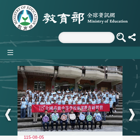
跳到主要內容區塊
mobile_menu
:::
115-08-05
11