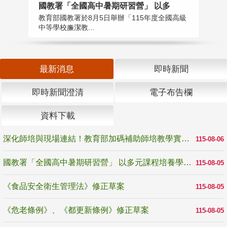
國教署「全國高中暑期研習營」 以多
學
教育部國教署於8月5日舉辦「115年度全國高級
教
中等學校廉潔教...
「
最新消息
即時新聞
即時新聞澄清
電子布告欄
資料下載
深化師培與現場連結！教育部加碼補助師培教學實踐研究 10月師培國際研討會交流教學實踐經驗
115-08-06
國教署「全國高中暑期研習營」 以多元課程培養學生瞭解誠信專業與倫理價值
115-08-05
《食品安全衛生管理法》修正草案
115-08-05
《危老條例》、《都更新條例》修正草案
115-08-05