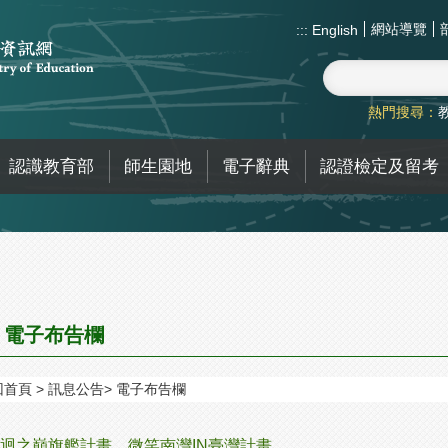
網站導覽
:::
English
熱門搜尋：
認識教育部
師生園地
電子辭典
認證檢定及留考
電子布告欄
回首頁
訊息公告
電子布告欄
迴之巔旗艦計畫，微笑南灣IN臺灣計畫