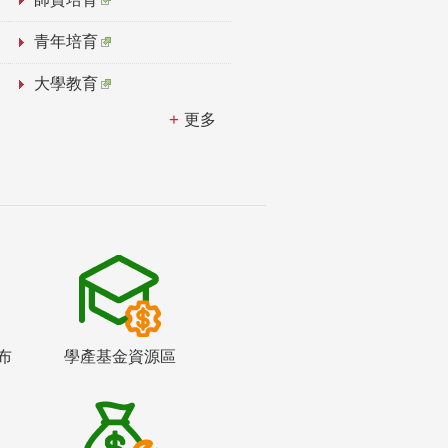
青年培育
大學教育
更多
布
學產基金資源區