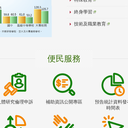
終身學習
技術及職業教育
便民服務
人體研究倫理申訴
補助資訊公開專區
預告統計資料發
時間表