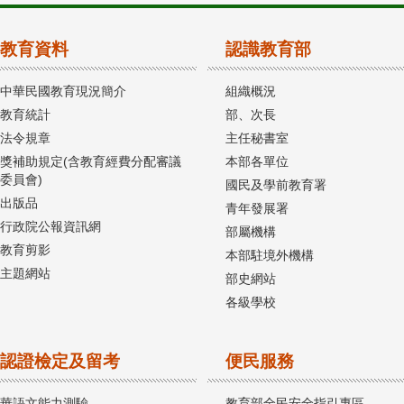
教育資料
認識教育部
中華民國教育現況簡介
組織概況
教育統計
部、次長
法令規章
主任秘書室
獎補助規定(含教育經費分配審議
本部各單位
委員會)
國民及學前教育署
出版品
青年發展署
行政院公報資訊網
部屬機構
教育剪影
本部駐境外機構
主題網站
部史網站
各級學校
認證檢定及留考
便民服務
華語文能力測驗
教育部全民安全指引專區