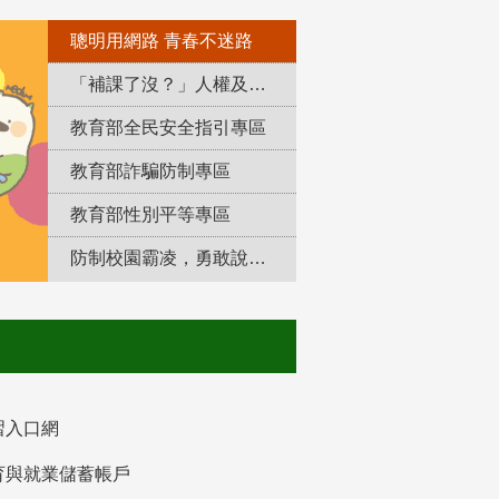
聰明用網路 青春不迷路
「補課了沒？」人權及轉型正義教育專區
教育部全民安全指引專區
教育部詐騙防制專區
教育部性別平等專區
防制校園霸凌，勇敢說出來！
習入口網
育與就業儲蓄帳戶