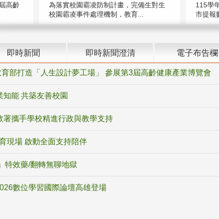
屆高齡
為落實校園霸凌防制計畫，完備生對生
115學
校園霸凌事件處理機制，教育...
市提報數
即時新聞
即時新聞澄清
電子布告欄
育部打造「人生設計夢工場」 參展第3屆高齡健康產業博覽會
業知能 共築友善校園
教署攜手學校精進行政與教學支持
教育現場 啟動全面支持陪伴
ox」特效藥/翻轉無聊地獄
2026數位學習國際論壇高雄登場