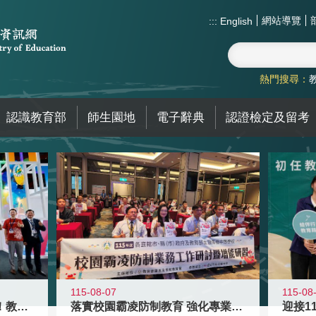
網站導覽
:::
English
熱門搜尋：
認識教育部
師生園地
電子辭典
認證檢定及留考
115-08-07
115-08
高齡不是終點而是夢想起點！教育部打
落實校園霸凌防制教育 強化專業知能