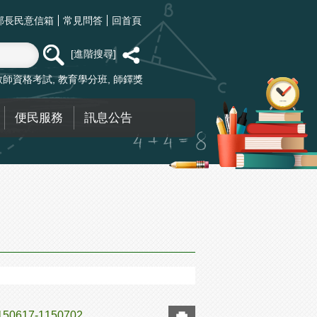
部長民意信箱
常見問答
回首頁
進階搜尋
教師資格考試
教育學分班
師鐸獎
便民服務
訊息公告
17-1150702