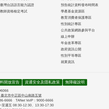
臺灣台語語言能力認證
預告統計資料發布時間表
教師資格檢定考試
學產基金資源區
教育消費者保護專區
性別統計專區
公共政策網路參與平台
線上申辦
年金改革專區
政府資訊公開
性別平等專區
就業資訊
料開放宣告
資通安全及隱私政策
無障礙說明
96066
7
臺北市中正區中山南路五號
736-6666
TANet VoIP：9000-6666
週五 08:30-12:30、
13:30-17:30