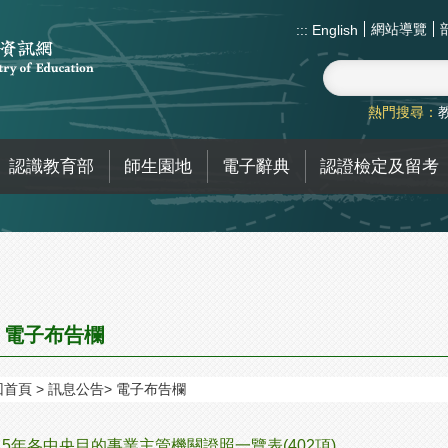
網站導覽
:::
English
熱門搜尋：
認識教育部
師生園地
電子辭典
認證檢定及留考
電子布告欄
回首頁
訊息公告
電子布告欄
15年各中央目的事業主管機關證照一覽表(402項)