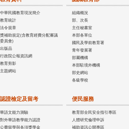
中華民國教育現況簡介
組織概況
教育統計
部、次長
法令規章
主任秘書室
獎補助規定(含教育經費分配審議
本部各單位
委員會)
國民及學前教育署
出版品
青年發展署
行政院公報資訊網
部屬機構
教育剪影
本部駐境外機構
主題網站
部史網站
各級學校
認證檢定及留考
便民服務
華語文能力測驗
教育部全民安全指引專區
對外華語教學能力認證
人體研究倫理申訴
公費留學與各項獎學金
補助資訊公開專區