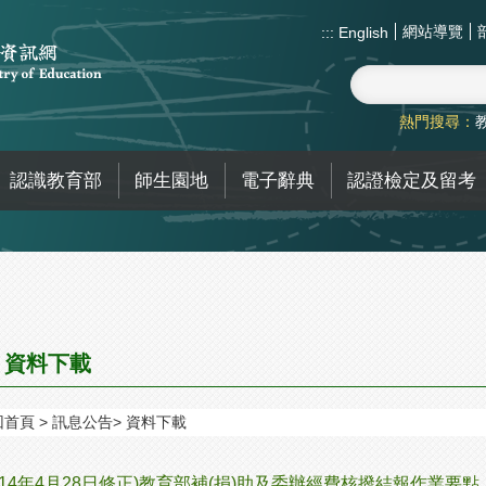
網站導覽
:::
English
熱門搜尋：
認識教育部
師生園地
電子辭典
認證檢定及留考
資料下載
回首頁
訊息公告
資料下載
114年4月28日修正)教育部補(捐)助及委辦經費核撥結報作業要點