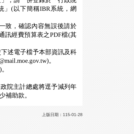
表」，請一併登錄於「行政院
」(以下簡稱IBR系統，網
容一致，確認內容無誤後請於
通訊經費預算表之PDF檔(其
l送交下述電子檔予本部資訊及科
l.moe.gov.tw)。
)。
行政院主計總處將逕予減列年
少補助款。
上版日期：115-01-28