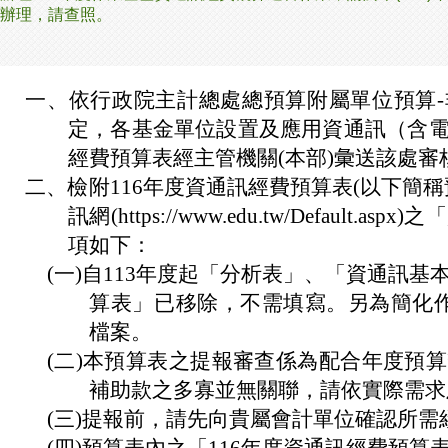
辦理，請查照。
一、
依行政院主計總處總預算附屬單位預算
定，各基金單位設置及應用資通訊（含
經費預算表經主管機關(本部)彙送該處審
二、
檢附116年度資通訊經費預算表(以下簡
訊網(https://www.edu.tw/Default
項如下：
(一)
自113年度起「分析表」、「資通訊基
算表」已移除，不需填寫。另為簡化作
檔案。
(二)
本預算表之提報審查係為配合年度預算
補助款之多寡並無關聯，請依實際需求
(三)
提報前，請先向貴屬會計單位確認所需