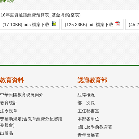
關檔案
116年度資通訊經費預算表_基金填寫(空表)
(17.10KB).ods 檔案下載
(125.33KB).pdf 檔案下載
(45.
教育資料
認識教育部
中華民國教育現況簡介
組織概況
教育統計
部、次長
法令規章
主任秘書室
獎補助規定(含教育經費分配審議
本部各單位
委員會)
國民及學前教育署
出版品
青年發展署