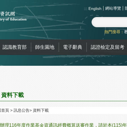
網站導覽
:::
English
熱門搜尋：
認識教育部
師生園地
電子辭典
認證檢定及留考
資料下載
回首頁
訊息公告
資料下載
辦理116年度作業基金資通訊經費概算送審作業，請於本(115)年