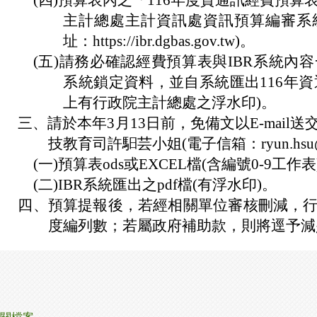
(四)
預算表內之「116年度資通訊經費預算
主計總處主計資訊處資訊預算編審系統
址：https://ibr.dgbas.gov.tw)。
(五)
請務必確認經費預算表與IBR系統內
系統鎖定資料，並自系統匯出116年資
上有行政院主計總處之浮水印)。
三、
請於本年3月13日前，免備文以E-mai
技教育司許馹芸小姐(電子信箱：ryun.hsu@mai
(一)
預算表ods或EXCEL檔(含編號0-9工作表
(二)
IBR系統匯出之pdf檔(有浮水印)。
四、
預算提報後，若經相關單位審核刪減，
度編列數；若屬政府補助款，則將逕予減