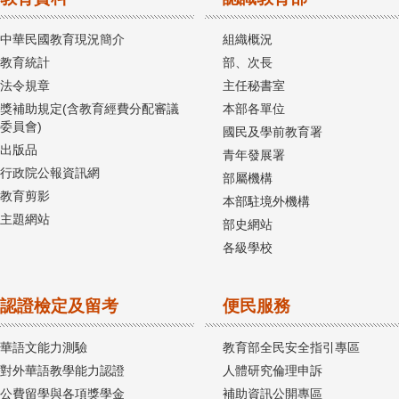
中華民國教育現況簡介
組織概況
教育統計
部、次長
法令規章
主任秘書室
獎補助規定(含教育經費分配審議
本部各單位
委員會)
國民及學前教育署
出版品
青年發展署
行政院公報資訊網
部屬機構
教育剪影
本部駐境外機構
主題網站
部史網站
各級學校
認證檢定及留考
便民服務
華語文能力測驗
教育部全民安全指引專區
對外華語教學能力認證
人體研究倫理申訴
公費留學與各項獎學金
補助資訊公開專區