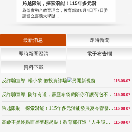
高
跨越限制，探索潛能！115年多元潛
教
為落實融合教育理念，教育部於8月4日至7日委
博
請國立嘉義大學辦...
最新消息
即時新聞
即時新聞澄清
電子布告欄
資料下載
反詐騙宣導_楊小黎-假投資詐騙
115-08-07
反詐騙宣導_防詐有道，霹靂布袋戲陪你守護荷包不受騙
115-08-07
跨越限制，探索潛能！115年多元潛能發展夏令營發掘生命無限可能
115-08-07
高齡不是終點而是夢想起點！教育部打造「人生設計夢工場」 參展第3屆高齡健康產業博覽會
115-08-07