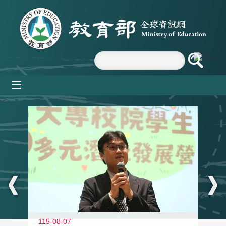
跳到主要內容區塊
mobile_menu
:::
11
115-08-07