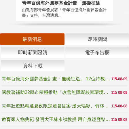
青年百億海外圓夢基金計畫「無礙征途
國
由教育部青年發展署「青年百億海外圓夢基金計
無
畫」支持、台灣適應...
是
最新消息
即時新聞
即時新聞澄清
電子布告欄
資料下載
青年百億海外圓夢基金計畫「無礙征途」 12位特教與弱勢青年勇闖西班牙 跨越感官限制見證生命蛻變
115-08-09
國教署補助22縣市積極推動「改善無障礙校園環境計畫」 打造友善、安全、無礙學習空間
115-08-09
青年壯遊點精選夏夜限定避暑提案 漫天蝠影、竹林尋蛙、茶香夜觀 邀青年暮色出發
115-08-08
教育家人物典範 發明大王林永禎教授 用自身經歷點亮學生的路
115-08-08