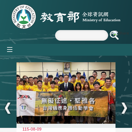
跳到主要內容區塊
mobile_menu
:::
115-08-09
11