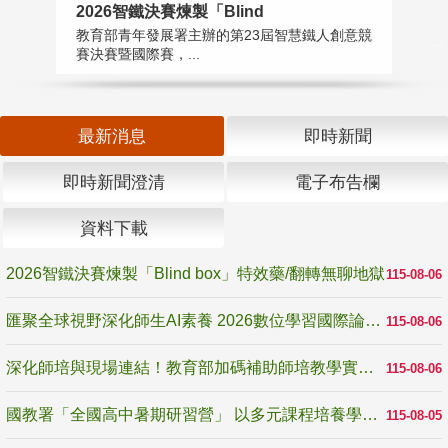
2026智鐵決賽煉製「Blind
匯
教育部青年發展署主辦的第23屆智慧鐵人創意競
教
賽決賽暨國際賽，...
「
最新消息
即時新聞
即時新聞澄清
電子布告欄
資料下載
2026智鐵決賽煉製「Blind box」特效藥/翻轉無聊地獄
115-08-06
匯聚全球視野深化師生AI素養 2026數位學習國際論壇高雄登場
115-08-06
深化師培與現場連結！教育部加碼補助師培教學實踐研究 10月師培國際研討會交流教學實踐經驗
115-08-06
國教署「全國高中暑期研習營」 以多元課程培養學生瞭解誠信專業與倫理價值
115-08-05