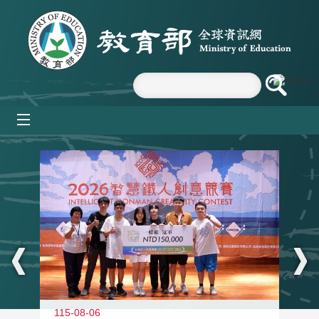
跳到主要內容區塊
mobile_menu
:::
115-08-06
11