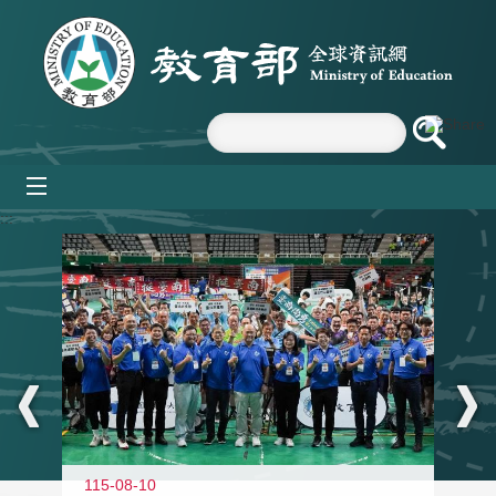
跳到主要內容區塊
mobile_menu
:::
115-08-10
11