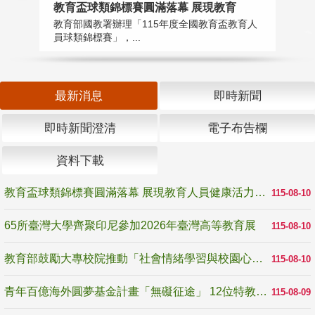
教育盃球類錦標賽圓滿落幕 展現教育
6
教育部國教署辦理「115年度全國教育盃教育人
「
員球類錦標賽」，...
首
最新消息
即時新聞
即時新聞澄清
電子布告欄
資料下載
教育盃球類錦標賽圓滿落幕 展現教育人員健康活力與團隊精神
115-08-10
65所臺灣大學齊聚印尼參加2026年臺灣高等教育展
115-08-10
教育部鼓勵大專校院推動「社會情緒學習與校園心理健康促進計畫」 培育校園「心」韌性
115-08-10
青年百億海外圓夢基金計畫「無礙征途」 12位特教與弱勢青年勇闖西班牙 跨越感官限制見證生命蛻變
115-08-09