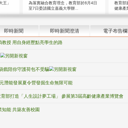
大王」
教育部
為落實融合教育理念，教育部於8月4日
健康產業
至7日委請國立嘉義大學辦...
即時新聞
即時新聞澄清
電子布告欄
禎教授 用自身經歷點亮學生的路
騙
袋戲陪你守護荷包不受騙
多元潛能發展夏令營發掘生命無限可能
育部打造「人生設計夢工場」 參展第3屆高齡健康產業博覽會
業知能 共築友善校園