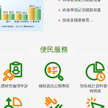
終身學習
技術及職業教育
便民服務
人體研究倫理申訴
補助資訊公開專區
預告統計資料發
時間表