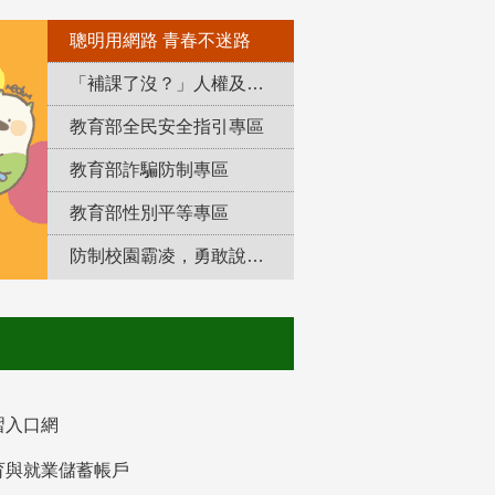
聰明用網路 青春不迷路
「補課了沒？」人權及轉型正義教育專區
教育部全民安全指引專區
教育部詐騙防制專區
教育部性別平等專區
防制校園霸凌，勇敢說出來！
習入口網
育與就業儲蓄帳戶