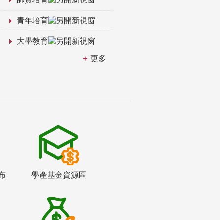
青年培育
大學教育
更多
布
學產基金資源區