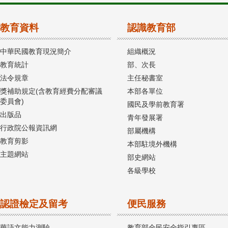
教育資料
認識教育部
中華民國教育現況簡介
組織概況
教育統計
部、次長
法令規章
主任秘書室
獎補助規定(含教育經費分配審議
本部各單位
委員會)
國民及學前教育署
出版品
青年發展署
行政院公報資訊網
部屬機構
教育剪影
本部駐境外機構
主題網站
部史網站
各級學校
認證檢定及留考
便民服務
華語文能力測驗
教育部全民安全指引專區