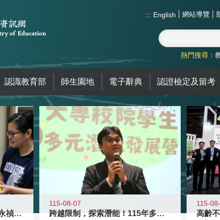
網站導覽
:::
English
熱門搜尋：
認識教育部
師生園地
電子辭典
認證檢定及留考
115-08
115-08-07
教育家人物典範 發明大王林永禎教授
跨越限制，探索潛能！115年多元潛