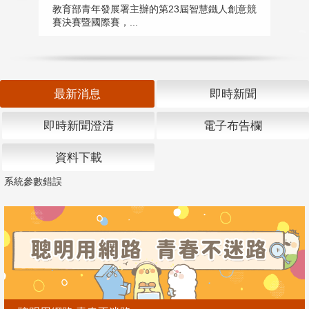
匯
教育部青年發展署主辦的第23屆智慧鐵人創意競
賽決賽暨國際賽，...
教
「
最新消息
即時新聞
即時新聞澄清
電子布告欄
資料下載
系統參數錯誤