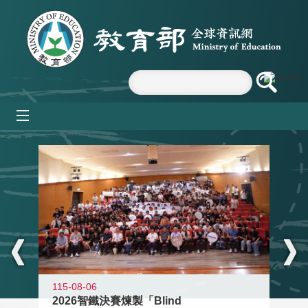
跳到主要內容區塊
mobile_menu
:::
115-08-06
2026智鐵決賽煉製「Blind
11