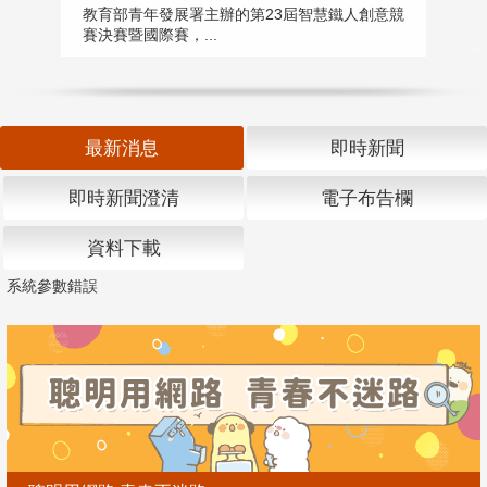
匯
教育部青年發展署主辦的第23屆智慧鐵人創意競
賽決賽暨國際賽，...
教
「
最新消息
即時新聞
即時新聞澄清
電子布告欄
資料下載
系統參數錯誤