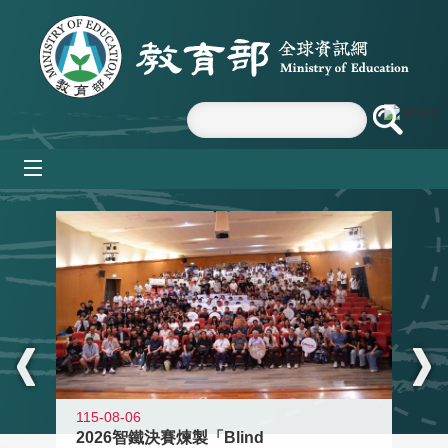
跳到主要內容區塊
mobile_menu
:::
115-08-06
2026智鐵決賽煉製「Blind
11