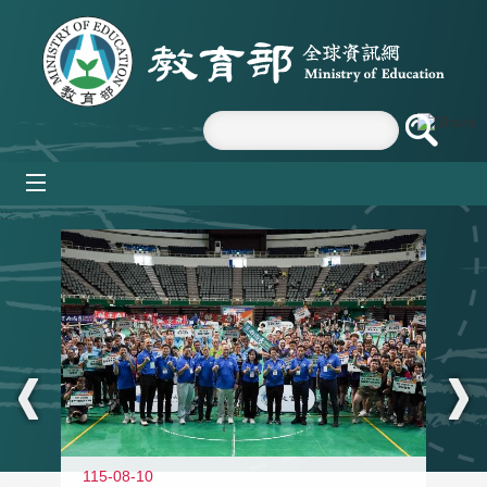
跳到主要內容區塊
mobile_menu
:::
115-08-10
11