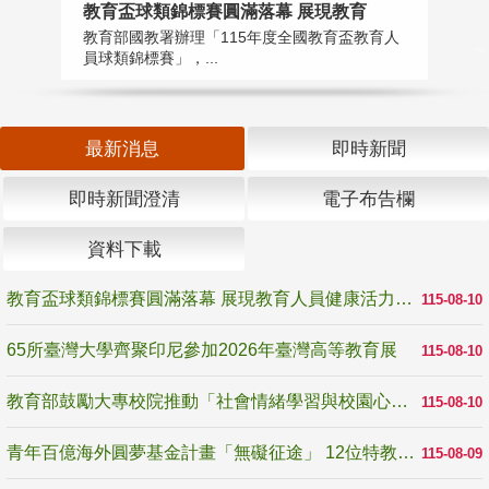
教育盃球類錦標賽圓滿落幕 展現教育
6
教育部國教署辦理「115年度全國教育盃教育人
「
員球類錦標賽」，...
首
最新消息
即時新聞
即時新聞澄清
電子布告欄
資料下載
教育盃球類錦標賽圓滿落幕 展現教育人員健康活力與團隊精神
115-08-10
65所臺灣大學齊聚印尼參加2026年臺灣高等教育展
115-08-10
教育部鼓勵大專校院推動「社會情緒學習與校園心理健康促進計畫」 培育校園「心」韌性
115-08-10
青年百億海外圓夢基金計畫「無礙征途」 12位特教與弱勢青年勇闖西班牙 跨越感官限制見證生命蛻變
115-08-09