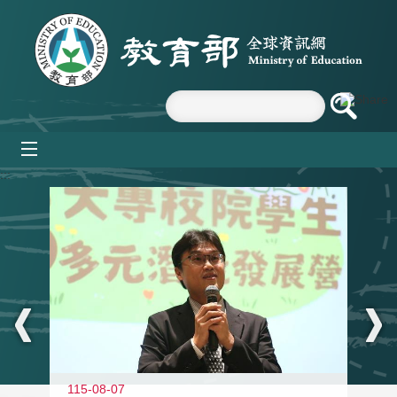
跳到主要內容區塊
mobile_menu
:::
11
115-08-07