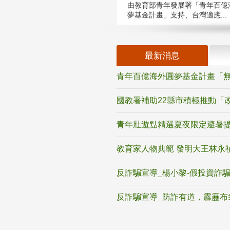
由教育部青年發展署「青年百億
夢基金計畫」支持、台灣適應...
最新消息
青年百億海外圓夢基金計畫「無
國教署補助22縣市積極推動「
青年壯遊點精選夏夜限定避暑提
教育家人物典範 發明大王林永
反詐騙宣導_楊小黎-假投資詐
反詐騙宣導_防詐有道，霹靂布