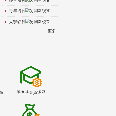
青年培育
大學教育
更多
布
學產基金資源區