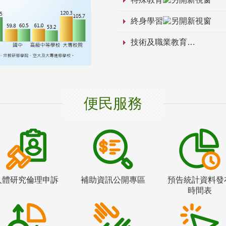
終身學習
技術及職業教育
便民服務
人體研究倫理申訴
補助資訊公開專區
預告統計資料發
時間表