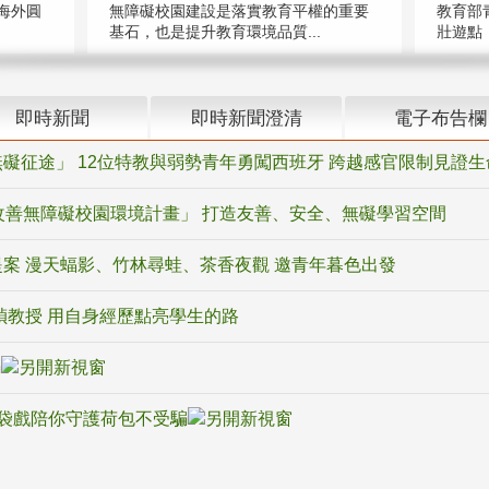
海外圓
無障礙校園建設是落實教育平權的重要
教育部
基石，也是提升教育環境品質...
壯遊點，
即時新聞
即時新聞澄清
電子布告欄
礙征途」 12位特教與弱勢青年勇闖西班牙 跨越感官限制見證生
改善無障礙校園環境計畫」 打造友善、安全、無礙學習空間
案 漫天蝠影、竹林尋蛙、茶香夜觀 邀青年暮色出發
禎教授 用自身經歷點亮學生的路
騙
袋戲陪你守護荷包不受騙