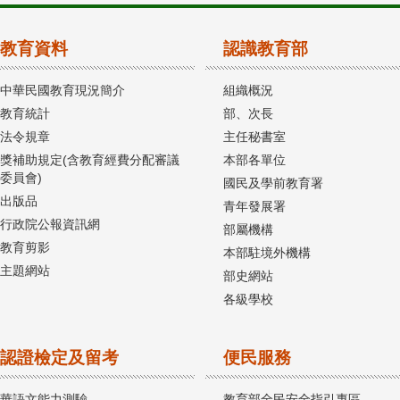
教育資料
認識教育部
中華民國教育現況簡介
組織概況
教育統計
部、次長
法令規章
主任秘書室
獎補助規定(含教育經費分配審議
本部各單位
委員會)
國民及學前教育署
出版品
青年發展署
行政院公報資訊網
部屬機構
教育剪影
本部駐境外機構
主題網站
部史網站
各級學校
認證檢定及留考
便民服務
華語文能力測驗
教育部全民安全指引專區