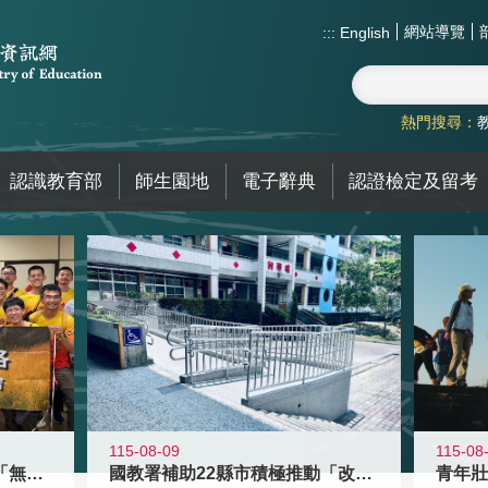
網站導覽
:::
English
熱門搜尋：
認識教育部
師生園地
電子辭典
認證檢定及留考
115-08-09
115-08
青年百億海外圓夢基金計畫「無礙征途
國教署補助22縣市積極推動「改善無