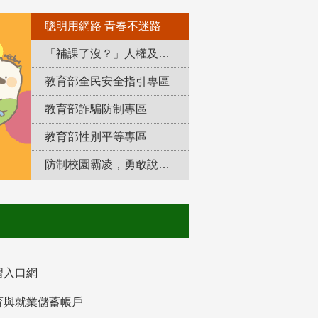
聰明用網路 青春不迷路
「補課了沒？」人權及轉型正義教育專區
教育部全民安全指引專區
教育部詐騙防制專區
教育部性別平等專區
防制校園霸凌，勇敢說出來！
習入口網
育與就業儲蓄帳戶