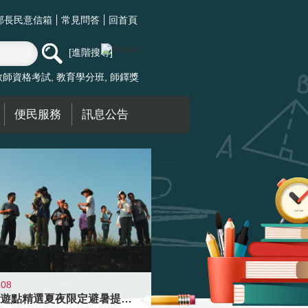
部長民意信箱
常見問答
回首頁
進階搜尋
教師資格考試
教育學分班
師鐸獎
便民服務
訊息公告
-08
青年壯遊點精選夏夜限定避暑提案 漫