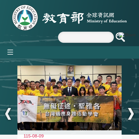
跳到主要內容區塊
mobile_menu
:::
115-08-09
11