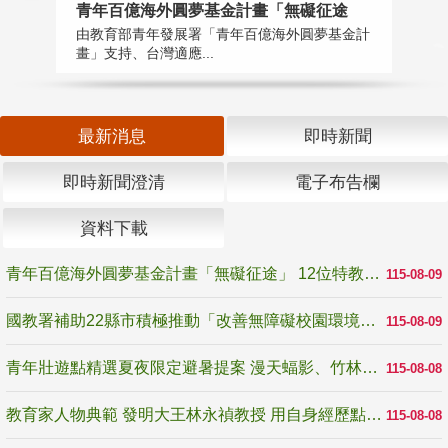
青年百億海外圓夢基金計畫「無礙征途
國
由教育部青年發展署「青年百億海外圓夢基金計
無
畫」支持、台灣適應...
是
最新消息
即時新聞
即時新聞澄清
電子布告欄
資料下載
青年百億海外圓夢基金計畫「無礙征途」 12位特教與弱勢青年勇闖西班牙 跨越感官限制見證生命蛻變
115-08-09
國教署補助22縣市積極推動「改善無障礙校園環境計畫」 打造友善、安全、無礙學習空間
115-08-09
青年壯遊點精選夏夜限定避暑提案 漫天蝠影、竹林尋蛙、茶香夜觀 邀青年暮色出發
115-08-08
教育家人物典範 發明大王林永禎教授 用自身經歷點亮學生的路
115-08-08