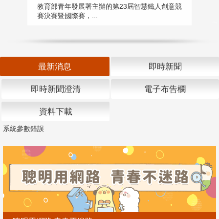
匯
教育部青年發展署主辦的第23屆智慧鐵人創意競
賽決賽暨國際賽，...
教
「
最新消息
即時新聞
即時新聞澄清
電子布告欄
資料下載
系統參數錯誤