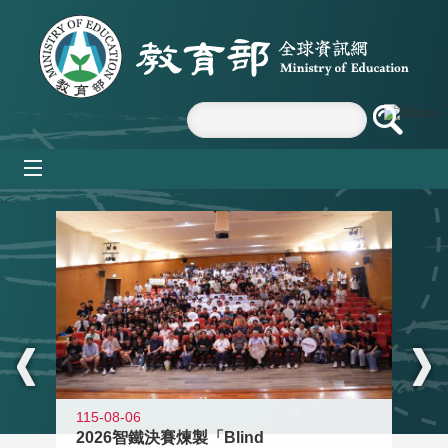
跳到主要內容區塊
mobile_menu
:::
115-08-06
2026智鐵決賽煉製「Blind
11