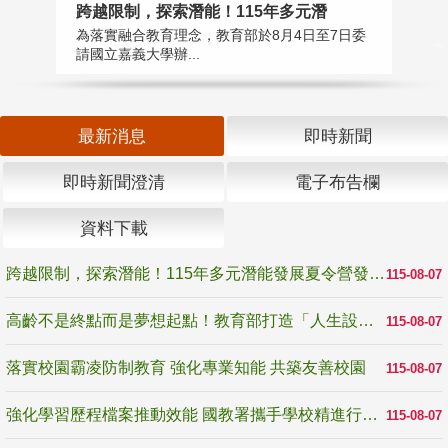
高
跨越限制，探索潛能！115年多元潛
教
為落實融合教育理念，教育部於8月4日至7日委
博
請國立嘉義大學辦...
最新消息
即時新聞
即時新聞澄清
電子布告欄
資料下載
跨越限制，探索潛能！115年多元潛能發展夏令營發掘生命無限可能
115-08-07
高齡不是終點而是夢想起點！教育部打造「人生設計夢工場」 參展第3屆高齡健康產業博覽會
115-08-07
落實校園霸凌防制教育 強化專業知能 共築友善校園
115-08-07
強化學習歷程檔案推動效能 國教署攜手學校精進行政與教學支持
115-08-07