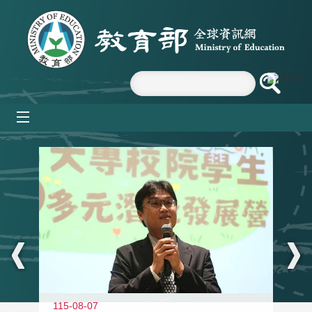
跳到主要內容區塊
mobile_menu
:::
11
115-08-07