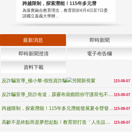
高
跨越限制，探索潛能！115年多元潛
教
為落實融合教育理念，教育部於8月4日至7日委
博
請國立嘉義大學辦...
最新消息
即時新聞
即時新聞澄清
電子布告欄
資料下載
反詐騙宣導_楊小黎-假投資詐騙
115-08-07
反詐騙宣導_防詐有道，霹靂布袋戲陪你守護荷包不受騙
115-08-07
跨越限制，探索潛能！115年多元潛能發展夏令營發掘生命無限可能
115-08-07
高齡不是終點而是夢想起點！教育部打造「人生設計夢工場」 參展第3屆高齡健康產業博覽會
115-08-07