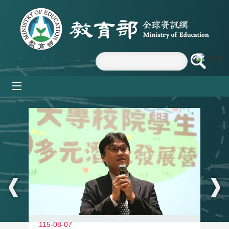
跳到主要內容區塊
mobile_menu
:::
11
115-08-07