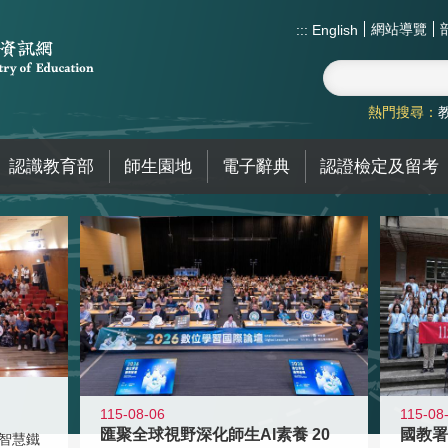
網站導覽
:::
English
熱門搜尋：
認識教育部
師生園地
電子辭典
認證檢定及留考
115-08-06
115-08
匯聚全球視野深化師生AI素養 20
智慧鐵