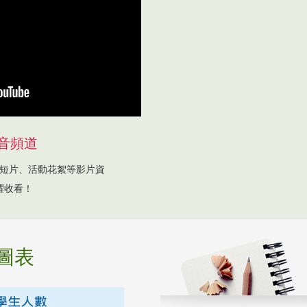
音頻道
短片、活動花絮等影片資
躍收看！
圖表