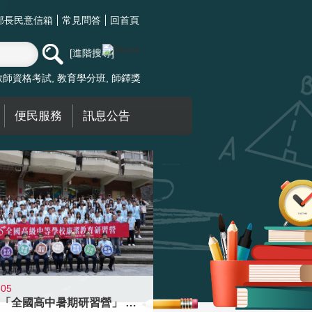
部長民意信箱
常見問答
回首頁
進階搜尋
教師資格考試
教育學分班
師鐸獎
便民服務
訊息公告
-05
國教署「全國高中暑期研習營」 以多