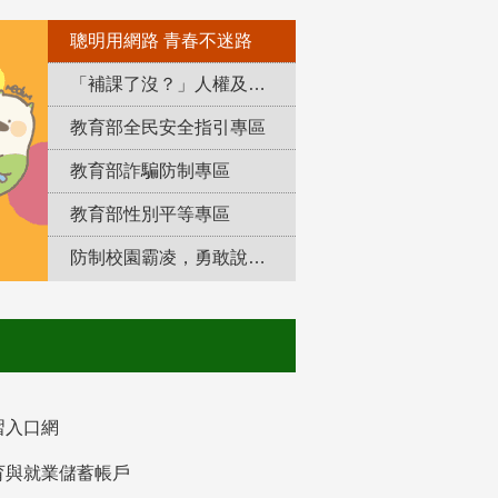
聰明用網路 青春不迷路
「補課了沒？」人權及轉型正義教育專區
教育部全民安全指引專區
教育部詐騙防制專區
教育部性別平等專區
防制校園霸凌，勇敢說出來！
習入口網
育與就業儲蓄帳戶