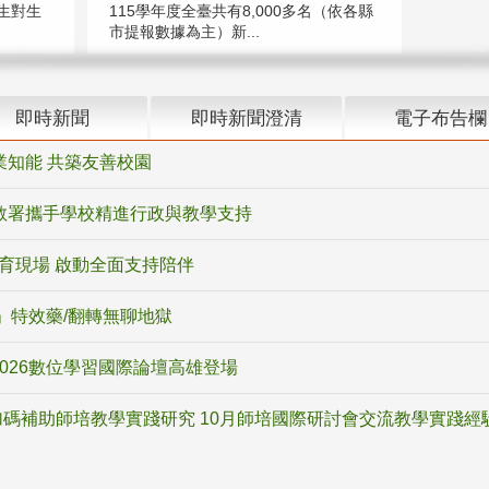
生對生
115學年度全臺共有8,000多名（依各縣
市提報數據為主）新...
即時新聞
即時新聞澄清
電子布告欄
業知能 共築友善校園
教署攜手學校精進行政與教學支持
教育現場 啟動全面支持陪伴
ox」特效藥/翻轉無聊地獄
2026數位學習國際論壇高雄登場
碼補助師培教學實踐研究 10月師培國際研討會交流教學實踐經