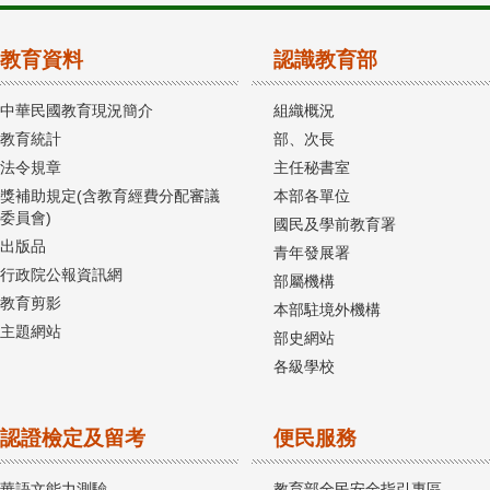
教育資料
認識教育部
中華民國教育現況簡介
組織概況
教育統計
部、次長
法令規章
主任秘書室
獎補助規定(含教育經費分配審議
本部各單位
委員會)
國民及學前教育署
出版品
青年發展署
行政院公報資訊網
部屬機構
教育剪影
本部駐境外機構
主題網站
部史網站
各級學校
認證檢定及留考
便民服務
華語文能力測驗
教育部全民安全指引專區