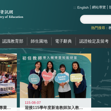
網站導覽
:::
English
熱門搜尋：
認識教育部
師生園地
電子辭典
認證檢定及留考
115-08-07
落實校園霸凌防制教育 強化專業知能
迎接115學年度新進教師加入教育現