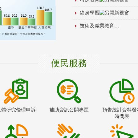
終身學習
技術及職業教育
便民服務
人體研究倫理申訴
補助資訊公開專區
預告統計資料發
時間表