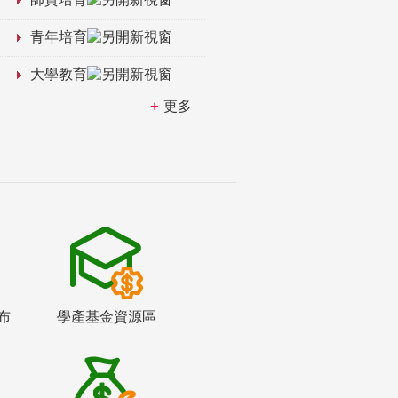
青年培育
大學教育
更多
布
學產基金資源區