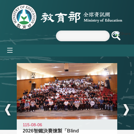
跳到主要內容區塊
mobile_menu
:::
115-08-06
2026智鐵決賽煉製「Blind
11