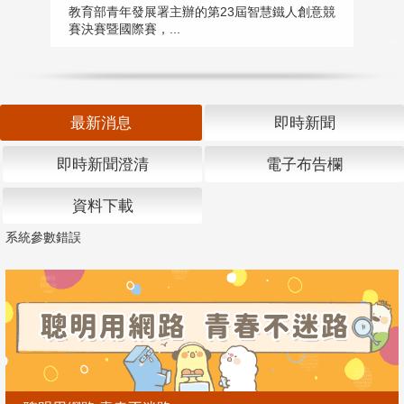
匯
教育部青年發展署主辦的第23屆智慧鐵人創意競
賽決賽暨國際賽，...
教
「
最新消息
即時新聞
即時新聞澄清
電子布告欄
資料下載
系統參數錯誤