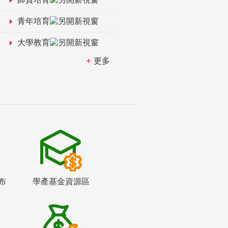
青年培育
大學教育
更多
布
學產基金資源區