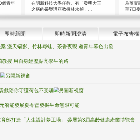
在明新科技大學任教、有「發明大王」
0個青年
為落實
之稱的榮譽講座教授林永禎，...
至7日委
即時新聞
即時新聞澄清
電子布告欄
案 漫天蝠影、竹林尋蛙、茶香夜觀 邀青年暮色出發
禎教授 用自身經歷點亮學生的路
騙
袋戲陪你守護荷包不受騙
多元潛能發展夏令營發掘生命無限可能
育部打造「人生設計夢工場」 參展第3屆高齡健康產業博覽會