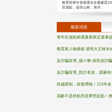
教育部青年發展署在全臺建置10
壯遊點，提供山林、海洋...
最新消息
青年壯遊點精選夏夜限定避暑提
教育家人物典範 發明大王林永
反詐騙宣導_楊小黎-假投資詐
反詐騙宣導_防詐有道，霹靂布
跨越限制，探索潛能！115年
高齡不是終點而是夢想起點！教