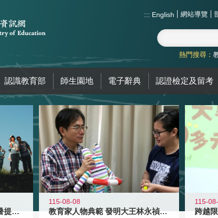
網站導覽
:::
English
熱門搜尋：
認識教育部
師生園地
電子辭典
認證檢定及留考
115-08-08
115-08
教育家人物典範 發明大王林永禎教授
青年壯遊點精選夏夜限定避暑提案 漫