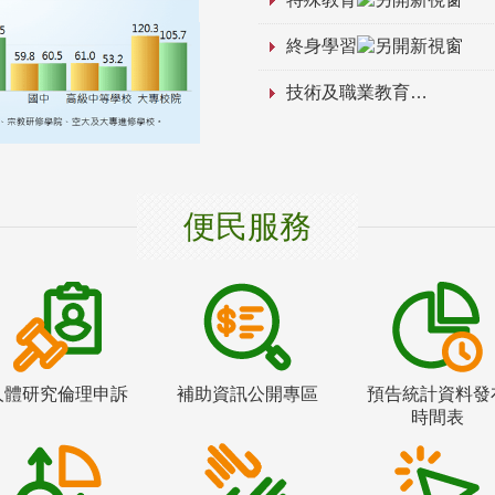
終身學習
技術及職業教育
便民服務
人體研究倫理申訴
補助資訊公開專區
預告統計資料發
時間表