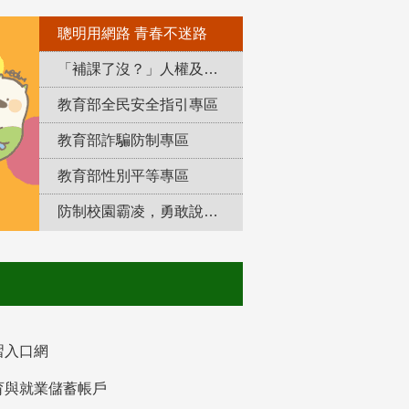
聰明用網路 青春不迷路
「補課了沒？」人權及轉型正義教育專區
教育部全民安全指引專區
教育部詐騙防制專區
教育部性別平等專區
防制校園霸凌，勇敢說出來！
習入口網
育與就業儲蓄帳戶