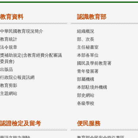
教育資料
認識教育部
中華民國教育現況簡介
組織概況
教育統計
部、次長
法令規章
主任秘書室
獎補助規定(含教育經費分配審議
本部各單位
委員會)
國民及學前教育署
出版品
青年發展署
行政院公報資訊網
部屬機構
教育剪影
本部駐境外機構
主題網站
部史網站
各級學校
認證檢定及留考
便民服務
華語文能力測驗
教育部全民安全指引專區