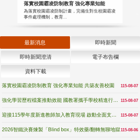
落實校園霸凌防制教育 強化專業知能
迎
為落實校園霸凌防制計畫，完備生對生校園霸凌
1
事件處理機制，教育...
數
最新消息
即時新聞
即時新聞澄清
電子布告欄
資料下載
落實校園霸凌防制教育 強化專業知能 共築友善校園
115-08-07
強化學習歷程檔案推動效能 國教署攜手學校精進行政與教學支持
115-08-07
迎接115學年度新進教師加入教育現場 啟動全面支持陪伴
115-08-07
2026智鐵決賽煉製「Blind box」特效藥/翻轉無聊地獄
115-08-06