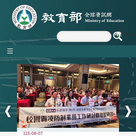
跳到主要內容區塊
mobile_menu
:::
115-08-07
11