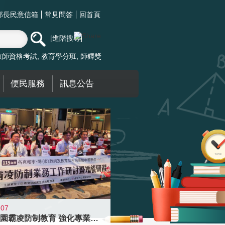
部長民意信箱
常見問答
回首頁
進階搜尋
教師資格考試
教育學分班
師鐸獎
便民服務
訊息公告
-07
落實校園霸凌防制教育 強化專業知能