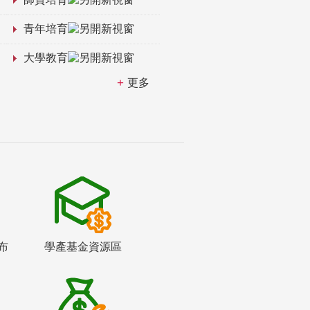
青年培育
大學教育
更多
布
學產基金資源區