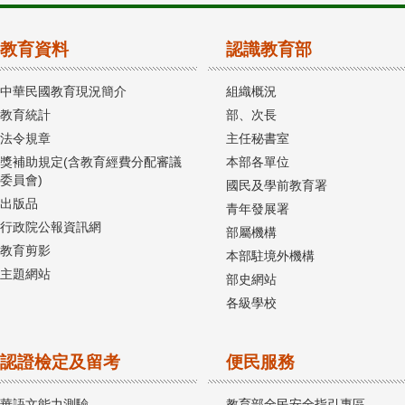
教育資料
認識教育部
中華民國教育現況簡介
組織概況
教育統計
部、次長
法令規章
主任秘書室
獎補助規定(含教育經費分配審議
本部各單位
委員會)
國民及學前教育署
出版品
青年發展署
行政院公報資訊網
部屬機構
教育剪影
本部駐境外機構
主題網站
部史網站
各級學校
認證檢定及留考
便民服務
華語文能力測驗
教育部全民安全指引專區