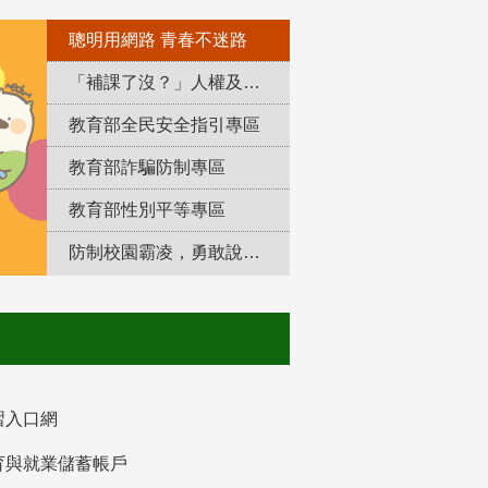
聰明用網路 青春不迷路
「補課了沒？」人權及轉型正義教育專區
教育部全民安全指引專區
教育部詐騙防制專區
教育部性別平等專區
防制校園霸凌，勇敢說出來！
習入口網
育與就業儲蓄帳戶