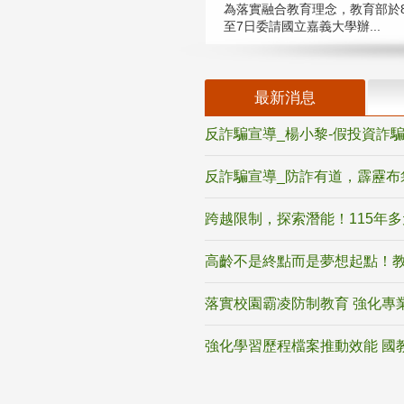
為落實融合教育理念，教育部於8
至7日委請國立嘉義大學辦...
最新消息
反詐騙宣導_楊小黎-假投資詐
反詐騙宣導_防詐有道，霹靂布
跨越限制，探索潛能！115年
高齡不是終點而是夢想起點！教
落實校園霸凌防制教育 強化專
強化學習歷程檔案推動效能 國