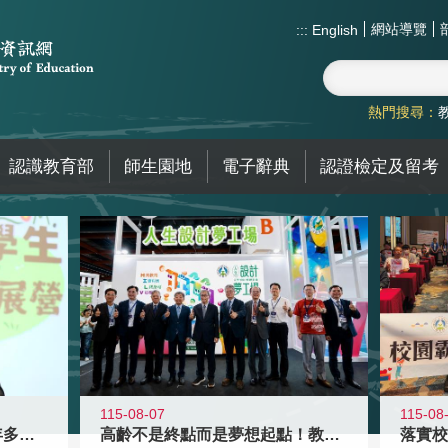
網站導覽
:::
English
熱門搜尋：
認識教育部
師生園地
電子辭典
認證檢定及留考
115-08-07
115-08
高齡不是終點而是夢想起點！教育部打
跨越限制，探索潛能！115年多元潛