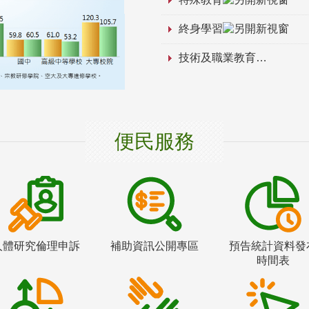
終身學習
技術及職業教育
便民服務
人體研究倫理申訴
補助資訊公開專區
預告統計資料發
時間表