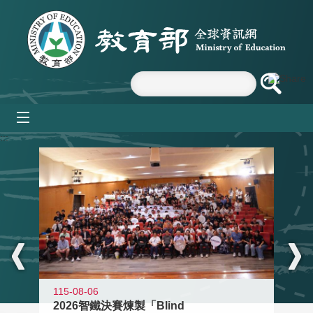
跳到主要內容區塊
mobile_menu
:::
115-08-06
2026智鐵決賽煉製「Blind
11