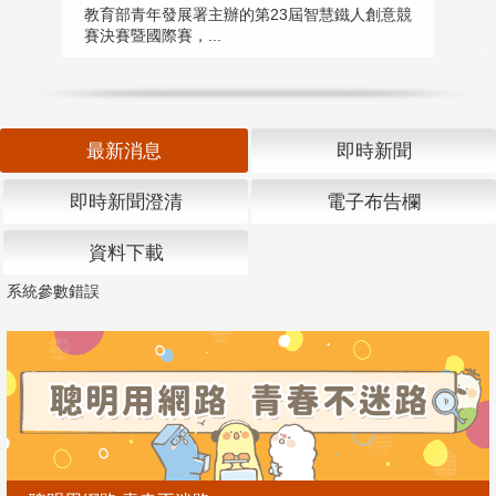
匯
教育部青年發展署主辦的第23屆智慧鐵人創意競
賽決賽暨國際賽，...
教
「
最新消息
即時新聞
即時新聞澄清
電子布告欄
資料下載
系統參數錯誤