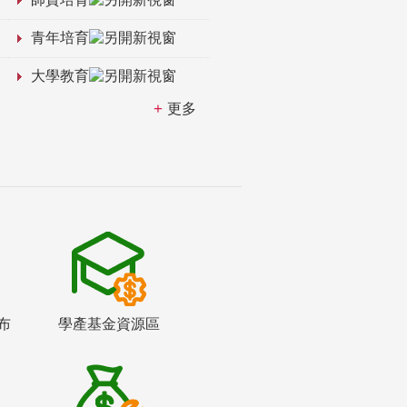
青年培育
大學教育
更多
布
學產基金資源區