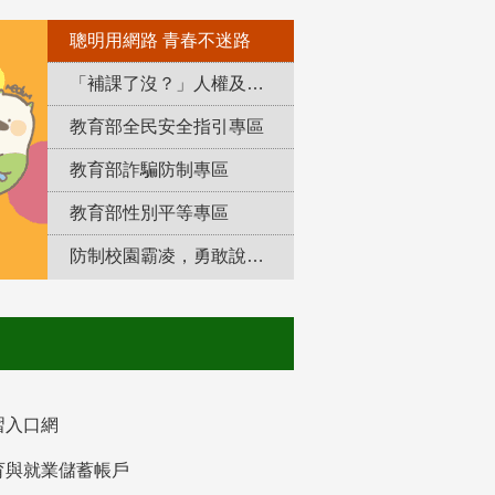
聰明用網路 青春不迷路
「補課了沒？」人權及轉型正義教育專區
教育部全民安全指引專區
教育部詐騙防制專區
教育部性別平等專區
防制校園霸凌，勇敢說出來！
習入口網
育與就業儲蓄帳戶