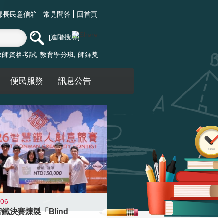
部長民意信箱
常見問答
回首頁
進階搜尋
教師資格考試
教育學分班
師鐸獎
便民服務
訊息公告
-06
智鐵決賽煉製「Blind