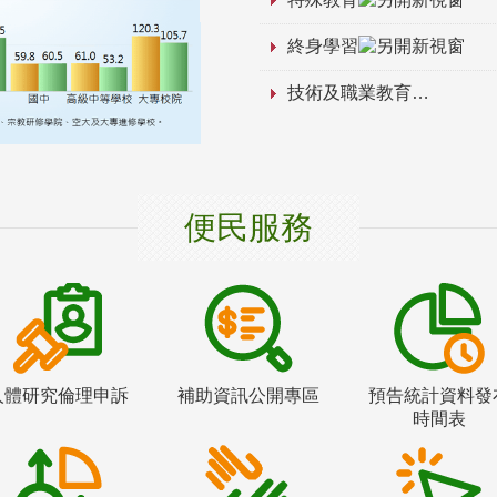
終身學習
技術及職業教育
便民服務
人體研究倫理申訴
補助資訊公開專區
預告統計資料發
時間表