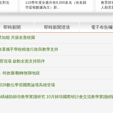
教育部
生對生
115學年度全臺共有8,000多名（依各縣
人創意競
市提報數據為主）新...
即時新聞
即時新聞澄清
電子布告欄
業知能 共築友善校園
教署攜手學校精進行政與教學支持
教育現場 啟動全面支持陪伴
ox」特效藥/翻轉無聊地獄
2026數位學習國際論壇高雄登場
碼補助師培教學實踐研究 10月師培國際研討會交流教學實踐經