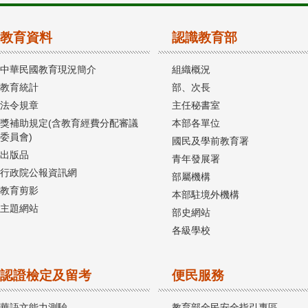
教育資料
認識教育部
中華民國教育現況簡介
組織概況
教育統計
部、次長
法令規章
主任秘書室
獎補助規定(含教育經費分配審議
本部各單位
委員會)
國民及學前教育署
出版品
青年發展署
行政院公報資訊網
部屬機構
教育剪影
本部駐境外機構
主題網站
部史網站
各級學校
認證檢定及留考
便民服務
華語文能力測驗
教育部全民安全指引專區