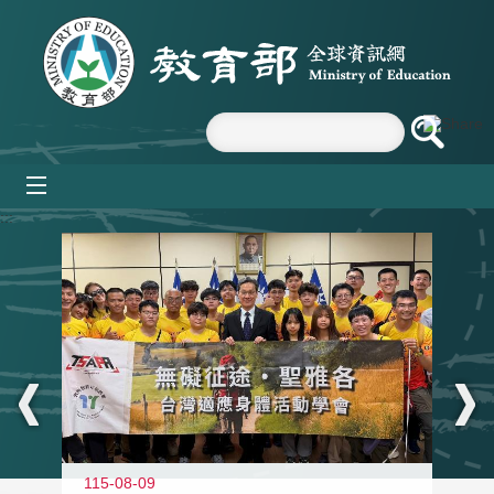
跳到主要內容區塊
mobile_menu
:::
115-08-09
11