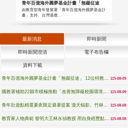
青年百億海外圓夢基金計畫「無礙征途
國
由教育部青年發展署「青年百億海外圓夢基金計
無
畫」支持、台灣適應...
是
最新消息
即時新聞
即時新聞澄清
電子布告欄
資料下載
青年百億海外圓夢基金計畫「無礙征途」 12位特教與弱勢青年勇闖西班牙 跨越感官限制見證生命蛻變
115-08-09
國教署補助22縣市積極推動「改善無障礙校園環境計畫」 打造友善、安全、無礙學習空間
115-08-09
青年壯遊點精選夏夜限定避暑提案 漫天蝠影、竹林尋蛙、茶香夜觀 邀青年暮色出發
115-08-08
教育家人物典範 發明大王林永禎教授 用自身經歷點亮學生的路
115-08-08