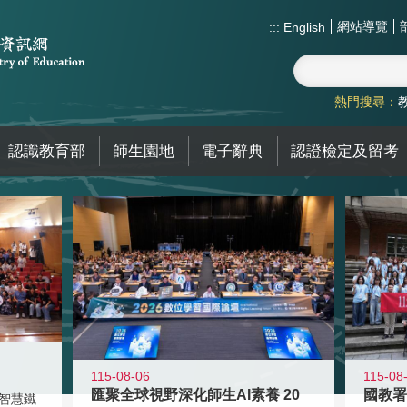
網站導覽
:::
English
熱門搜尋：
認識教育部
師生園地
電子辭典
認證檢定及留考
115-08-06
115-08
匯聚全球視野深化師生AI素養 20
智慧鐵