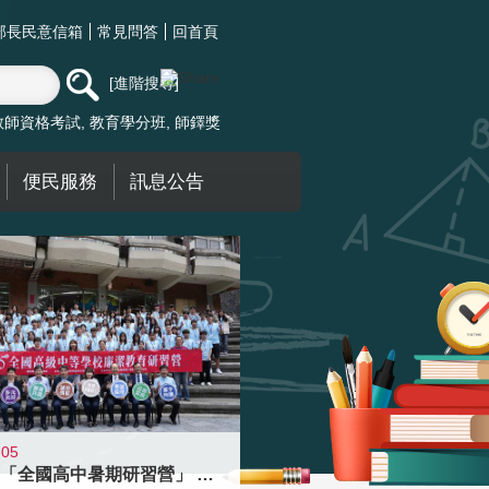
部長民意信箱
常見問答
回首頁
進階搜尋
教師資格考試
教育學分班
師鐸獎
便民服務
訊息公告
-05
國教署「全國高中暑期研習營」 以多