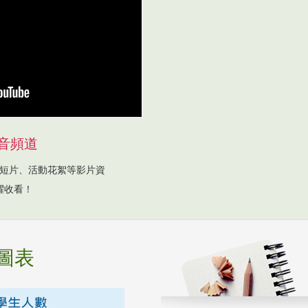
音頻道
短片、活動花絮等影片資
躍收看！
圖表