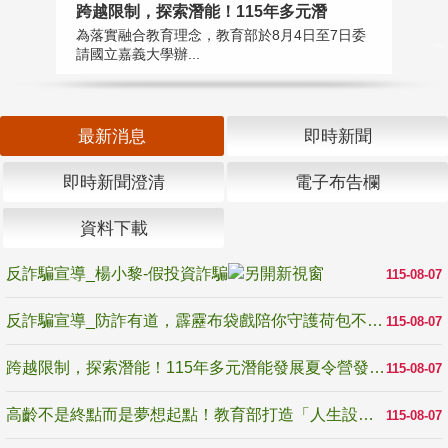
高
跨越限制，探索潛能！115年多元潛
教
為落實融合教育理念，教育部於8月4日至7日委
博
請國立嘉義大學辦...
最新消息
即時新聞
即時新聞澄清
電子布告欄
資料下載
反詐騙宣導_楊小黎-假投資詐騙
115-08-07
反詐騙宣導_防詐有道，霹靂布袋戲陪你守護荷包不受騙
115-08-07
跨越限制，探索潛能！115年多元潛能發展夏令營發掘生命無限可能
115-08-07
高齡不是終點而是夢想起點！教育部打造「人生設計夢工場」 參展第3屆高齡健康產業博覽會
115-08-07