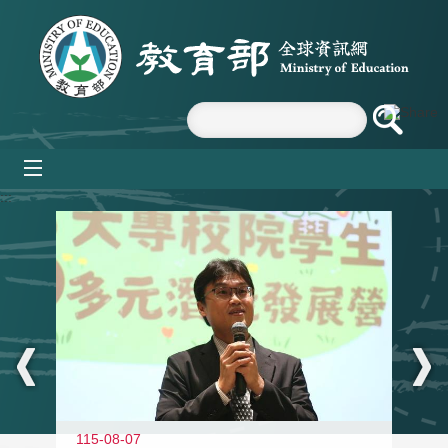
跳到主要內容區塊
mobile_menu
:::
11
115-08-07