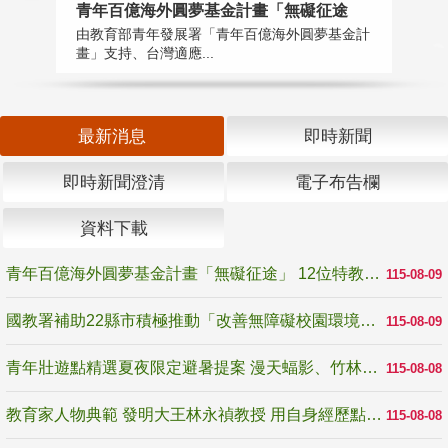
青年百億海外圓夢基金計畫「無礙征途
國
由教育部青年發展署「青年百億海外圓夢基金計
無
畫」支持、台灣適應...
是
最新消息
即時新聞
即時新聞澄清
電子布告欄
資料下載
青年百億海外圓夢基金計畫「無礙征途」 12位特教與弱勢青年勇闖西班牙 跨越感官限制見證生命蛻變
115-08-09
國教署補助22縣市積極推動「改善無障礙校園環境計畫」 打造友善、安全、無礙學習空間
115-08-09
青年壯遊點精選夏夜限定避暑提案 漫天蝠影、竹林尋蛙、茶香夜觀 邀青年暮色出發
115-08-08
教育家人物典範 發明大王林永禎教授 用自身經歷點亮學生的路
115-08-08