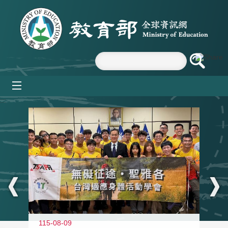
跳到主要內容區塊
mobile_menu
:::
115-08-09
11