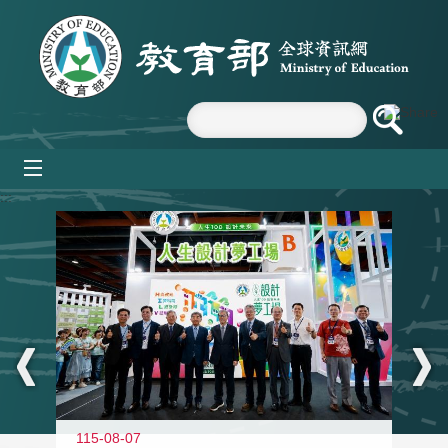
跳到主要內容區塊
mobile_menu
:::
115-08-07
11