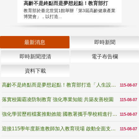
高齡不是終點而是夢想起點！教育部打
落
教育部於臺北世貿1館舉辦「第3屆高齡健康產業
為
博覽會」，以打造...
事
最新消息
即時新聞
即時新聞澄清
電子布告欄
資料下載
高齡不是終點而是夢想起點！教育部打造「人生設計夢工場」 參展第3屆高齡健康產業博覽會
115-08-07
落實校園霸凌防制教育 強化專業知能 共築友善校園
115-08-07
強化學習歷程檔案推動效能 國教署攜手學校精進行政與教學支持
115-08-07
迎接115學年度新進教師加入教育現場 啟動全面支持陪伴
115-08-07