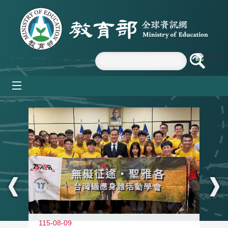
跳到主要內容區塊
mobile_menu
:::
115-08-09
11