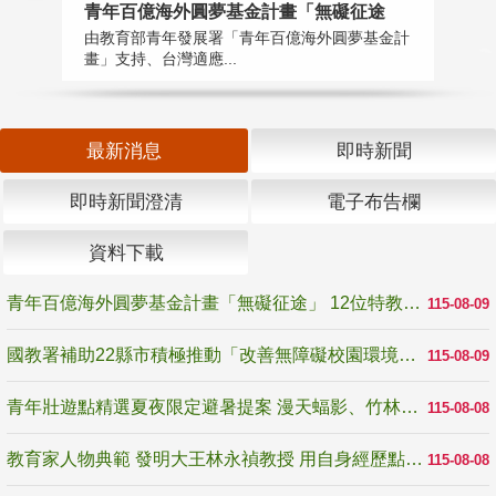
青年百億海外圓夢基金計畫「無礙征途
國
由教育部青年發展署「青年百億海外圓夢基金計
無
畫」支持、台灣適應...
是
最新消息
即時新聞
即時新聞澄清
電子布告欄
資料下載
青年百億海外圓夢基金計畫「無礙征途」 12位特教與弱勢青年勇闖西班牙 跨越感官限制見證生命蛻變
115-08-09
國教署補助22縣市積極推動「改善無障礙校園環境計畫」 打造友善、安全、無礙學習空間
115-08-09
青年壯遊點精選夏夜限定避暑提案 漫天蝠影、竹林尋蛙、茶香夜觀 邀青年暮色出發
115-08-08
教育家人物典範 發明大王林永禎教授 用自身經歷點亮學生的路
115-08-08