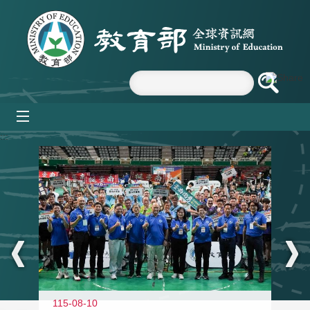
跳到主要內容區塊
mobile_menu
:::
115-08-10
11