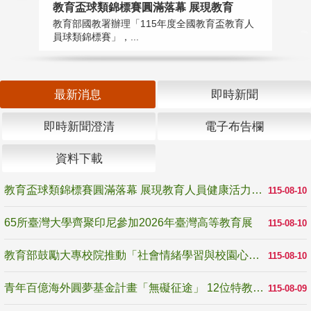
教育盃球類錦標賽圓滿落幕 展現教育
6
教育部國教署辦理「115年度全國教育盃教育人
「
員球類錦標賽」，...
首
最新消息
即時新聞
即時新聞澄清
電子布告欄
資料下載
教育盃球類錦標賽圓滿落幕 展現教育人員健康活力與團隊精神
115-08-10
65所臺灣大學齊聚印尼參加2026年臺灣高等教育展
115-08-10
教育部鼓勵大專校院推動「社會情緒學習與校園心理健康促進計畫」 培育校園「心」韌性
115-08-10
青年百億海外圓夢基金計畫「無礙征途」 12位特教與弱勢青年勇闖西班牙 跨越感官限制見證生命蛻變
115-08-09