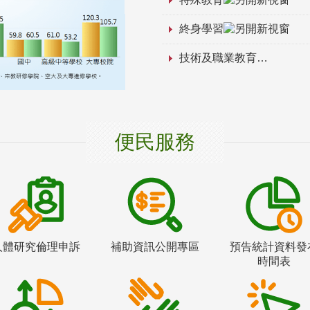
終身學習
技術及職業教育
便民服務
人體研究倫理申訴
補助資訊公開專區
預告統計資料發
時間表