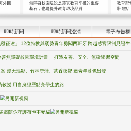
海外圓
無障礙校園建設是落實教育平權的重要
教育部
基石，也是提升教育環境品質...
壯遊點，
即時新聞
即時新聞澄清
電子布告欄
礙征途」 12位特教與弱勢青年勇闖西班牙 跨越感官限制見證生
改善無障礙校園環境計畫」 打造友善、安全、無礙學習空間
案 漫天蝠影、竹林尋蛙、茶香夜觀 邀青年暮色出發
禎教授 用自身經歷點亮學生的路
騙
袋戲陪你守護荷包不受騙