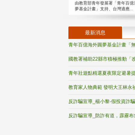
由教育部青年發展署「青年百億
夢基金計畫」支持、台灣適應...
最新消息
青年百億海外圓夢基金計畫「無
國教署補助22縣市積極推動「
青年壯遊點精選夏夜限定避暑提
教育家人物典範 發明大王林永
反詐騙宣導_楊小黎-假投資詐
反詐騙宣導_防詐有道，霹靂布