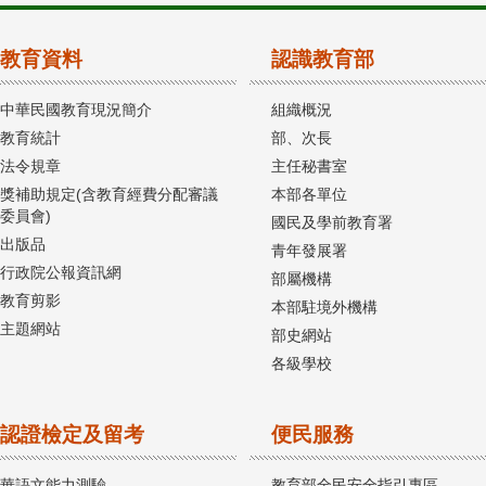
教育資料
認識教育部
中華民國教育現況簡介
組織概況
教育統計
部、次長
法令規章
主任秘書室
獎補助規定(含教育經費分配審議
本部各單位
委員會)
國民及學前教育署
出版品
青年發展署
行政院公報資訊網
部屬機構
教育剪影
本部駐境外機構
主題網站
部史網站
各級學校
認證檢定及留考
便民服務
華語文能力測驗
教育部全民安全指引專區