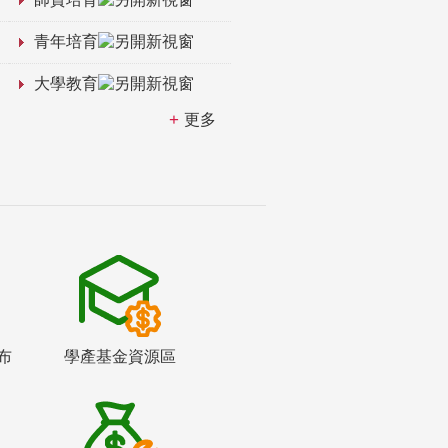
青年培育
大學教育
更多
布
學產基金資源區