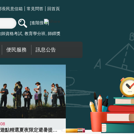
部長民意信箱
常見問答
回首頁
進階搜尋
教師資格考試
教育學分班
師鐸獎
便民服務
訊息公告
-08
青年壯遊點精選夏夜限定避暑提案 漫