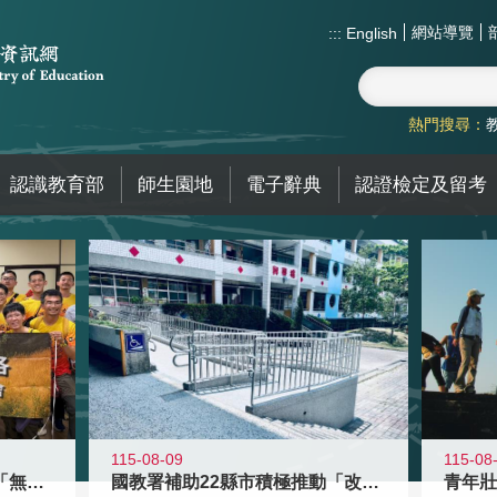
網站導覽
:::
English
熱門搜尋：
認識教育部
師生園地
電子辭典
認證檢定及留考
115-08-09
115-08
青年百億海外圓夢基金計畫「無礙征途
國教署補助22縣市積極推動「改善無