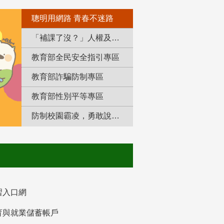
聰明用網路 青春不迷路
「補課了沒？」人權及轉型正義教育專區
教育部全民安全指引專區
教育部詐騙防制專區
教育部性別平等專區
防制校園霸凌，勇敢說出來！
習入口網
育與就業儲蓄帳戶