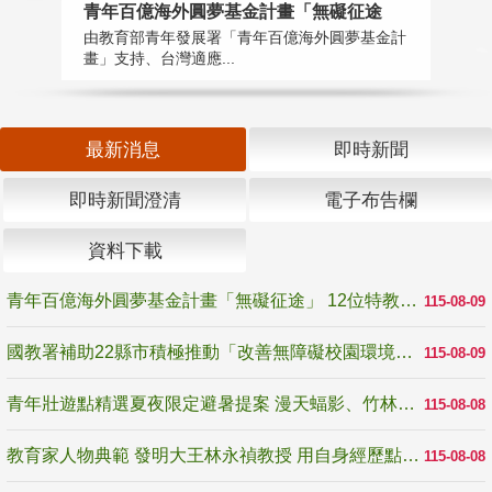
青年百億海外圓夢基金計畫「無礙征途
國
由教育部青年發展署「青年百億海外圓夢基金計
無
畫」支持、台灣適應...
是
最新消息
即時新聞
即時新聞澄清
電子布告欄
資料下載
青年百億海外圓夢基金計畫「無礙征途」 12位特教與弱勢青年勇闖西班牙 跨越感官限制見證生命蛻變
115-08-09
國教署補助22縣市積極推動「改善無障礙校園環境計畫」 打造友善、安全、無礙學習空間
115-08-09
青年壯遊點精選夏夜限定避暑提案 漫天蝠影、竹林尋蛙、茶香夜觀 邀青年暮色出發
115-08-08
教育家人物典範 發明大王林永禎教授 用自身經歷點亮學生的路
115-08-08