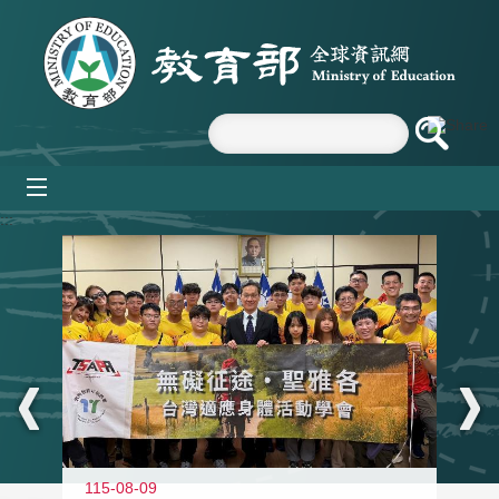
跳到主要內容區塊
mobile_menu
:::
115-08-09
11