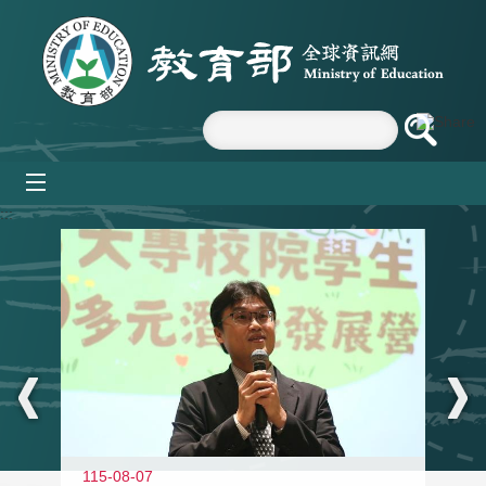
跳到主要內容區塊
mobile_menu
:::
11
115-08-07