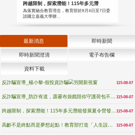
高
跨越限制，探索潛能！115年多元潛
教
為落實融合教育理念，教育部於8月4日至7日委
博
請國立嘉義大學辦...
最新消息
即時新聞
即時新聞澄清
電子布告欄
資料下載
反詐騙宣導_楊小黎-假投資詐騙
115-08-07
反詐騙宣導_防詐有道，霹靂布袋戲陪你守護荷包不受騙
115-08-07
跨越限制，探索潛能！115年多元潛能發展夏令營發掘生命無限可能
115-08-07
高齡不是終點而是夢想起點！教育部打造「人生設計夢工場」 參展第3屆高齡健康產業博覽會
115-08-07